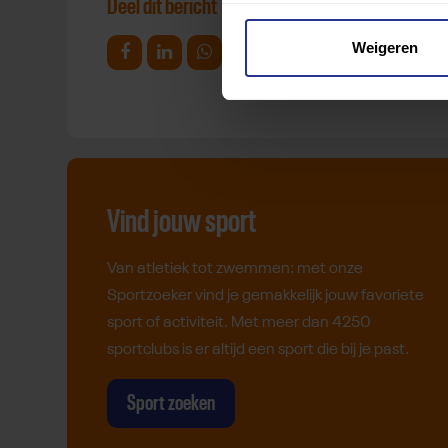
Deel dit bericht
Weigeren
Deel op Facebook
Deel op Linkedin
Deel op Whatsapp
Mail link
Kopieer link
Vind jouw sport
Van atletiek tot zwemmen: met onze
Sportzoeker vind je gemakkelijk jouw favoriete
sport of activiteit. Met meer dan 4250
sportclubs is er altijd een sport die bij je past.
Sport zoeken