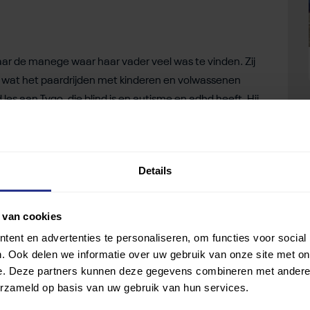
aar de manege waar haar vader veel was te vinden. Zij
ijks wat het paardrijden met kinderen en volwassenen
les aan Tygo, die blind is en autisme en adhd heeft. Hij
t paard gaat zitten, wordt hij rustig. Je ziet dan echt de
st heel stil, maar brandt los zodra hij op het paard zit.”
Details
ochter Charlotte. “Ze is een heel sensibel kind en raakt
k en figuurlijk in balans. Ze slaapt waanzinnig goed na
 van cookies
ent en advertenties te personaliseren, om functies voor social
. Ook delen we informatie over uw gebruik van onze site met on
e. Deze partners kunnen deze gegevens combineren met andere i
erzameld op basis van uw gebruik van hun services.