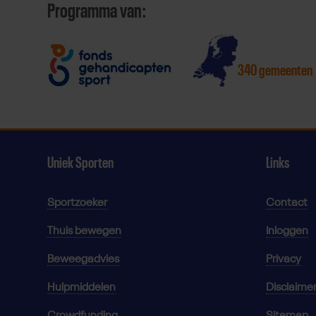
Programma van:
340 gemeenten
Uniek Sporten
Links
Sportzoeker
Contact
Thuis bewegen
Inloggen
Beweegadvies
Privacy
Hulpmiddelen
Disclaime
Crowdfunding
Sitemap