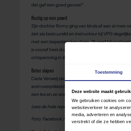
dat gaf een goed gevoel.”
Rustig op een paard
Zijn dochter Romy ging van kinds af aan al mee n
ziet als bestuurslid en instructeur bij VPG dagel
met een beperking kan doen. “Ik geef bijvoorbeeld 
is vooraf heel druk en springerig, maar als hij op he
ontspanning in zijn gezicht. Een andere jongen is jui
Beter slapen
Toestemming
Carla Verweij ziet ook dat unieke effect bij haar d
snel overprikkeld.
Paardrijden
brengt haar letterlij
Deze website maakt gebruik
een les en ze wordt er blij van.”
We gebruiken cookies om cont
Lees de hele reportage over VPG bij
Het Parool.
websiteverkeer te analyseren
media, adverteren en analys
Foto: Facebook /
VPG Amsterdam
verstrekt of die ze hebben v