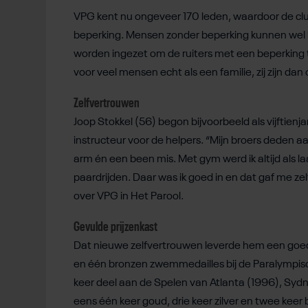
VPG kent nu ongeveer 170 leden, waardoor de cl
beperking. Mensen zonder beperking kunnen wel lid 
worden ingezet om de ruiters met een beperking 
voor veel mensen echt als een familie, zij zijn dan 
Zelfvertrouwen
Joop Stokkel (56) begon bijvoorbeeld als vijftienja
instructeur voor de helpers. “Mijn broers deden a
arm én een been mis. Met gym werd ik altijd als 
paardrijden. Daar was ik goed in en dat gaf me zel
over VPG in Het Parool.
Gevulde prijzenkast
Dat nieuwe zelfvertrouwen leverde hem een goed g
en één bronzen zwemmedailles bij de Paralympisc
keer deel aan de Spelen van Atlanta (1996), Syd
eens één keer goud, drie keer zilver en twee keer 