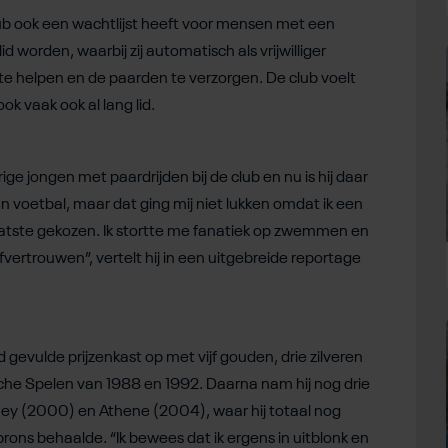
ub ook een wachtlijst heeft voor mensen met een
worden, waarbij zij automatisch als vrijwilliger
te helpen en de paarden te verzorgen. De club voelt
ook vaak ook al lang lid.
rige jongen met paardrijden bij de club en nu is hij daar
an voetbal, maar dat ging mij niet lukken omdat ik een
laatste gekozen. Ik stortte me fanatiek op zwemmen en
fvertrouwen”, vertelt hij in een uitgebreide reportage
evulde prijzenkast op met vijf gouden, drie zilveren
he Spelen van 1988 en 1992. Daarna nam hij nog drie
ney (2000) en Athene (2004), waar hij totaal nog
brons behaalde. “Ik bewees dat ik ergens in uitblonk en