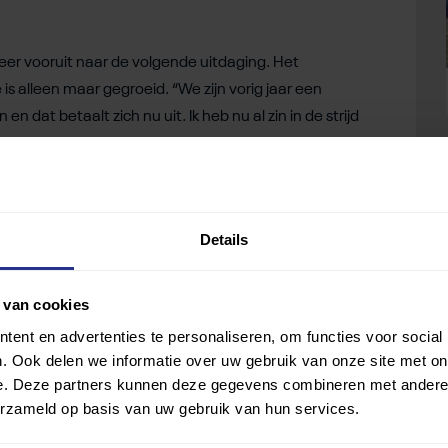
eer vooruit naar de volgende uitdaging. Het
 is alleen maar gegroeid. “We zijn vorig jaar een
 dat betaalt zich nu uit. Ik heb nu al zin in de strijd
em het gevoel dat alles waar hij de afgelopen jaren
Details
ainer bij Uniek Sporten Thuis. Daar geeft hij workouts
ijn trainingen zijn energiek, krachtig en zorgen ervoor
ink van zweten. Lees meer op over Rogier op zijn
 van cookies
ent en advertenties te personaliseren, om functies voor social
. Ook delen we informatie over uw gebruik van onze site met on
e. Deze partners kunnen deze gegevens combineren met andere i
erzameld op basis van uw gebruik van hun services.