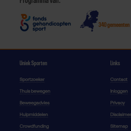
Programma van:
340 gemeenten
Uniek Sporten
Links
Sportzoeker
Contact
Thuis bewegen
Inloggen
Beweegadvies
Privacy
Hulpmiddelen
Disclaime
Crowdfunding
Sitemap