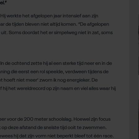
el.”
ij werkte het afgelopen jaar intensief aan zijn
ar de tijden bleven niet altijd komen. “De afgelopen
 uit. Soms doordat het er simpelweg niet in zat, soms
de ochtend zette hij al een sterke tijd neer en in de
nning die eerst een rol speelde, verdween tijdens de
et hoeft niet meer’ zwom ik nog energieker. De
ij het wereldrecord op zijn naam en viel alles waar hij
 keer voor de 200 meter schoolslag. Hoewel zijn focus
ok op deze afstand de snelste tijd ooit te zwemmen.
es hij dat zijn vorm niet beperkt bleef tot één race.