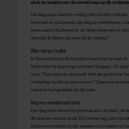
als ik de snelste van de wereld was op dit onderde
De weg daar naartoe verliep niet zonder hobbels. H
techniek en probeerde zijn slag te verbeteren, ma
jaren waren frustrerend; de tijden kwamen er niet
doordat ik tijdens de race de lijn raakte.”
Alles viel op z’n plek
In Zwemcentrum Rotterdam kwam het er wel uit. In 
finale wist hij daar nog overheen te gaan. De spa
race. “Toen was de druk eraf. Met de gedachte ‘h
ontlading na afloop was enorm.” Daarmee schreef h
naartoe had gewerkt op zijn plek.
Nog een wereldrecord erbij
Een dag later stond hij opnieuw aan de start, dit
dit seizoen vooral op de 100 meter lag, wist hij o
Daarmee maakte hij zijn weekend compleet en bewe