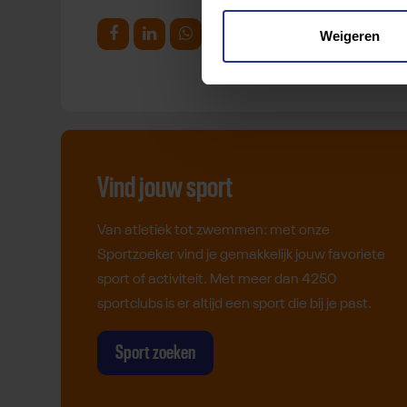
Weigeren
Deel op Facebook
Deel op Linkedin
Deel op Whatsapp
Mail link
Kopieer link
Vind jouw sport
Van atletiek tot zwemmen: met onze
Sportzoeker vind je gemakkelijk jouw favoriete
sport of activiteit. Met meer dan 4250
sportclubs is er altijd een sport die bij je past.
Sport zoeken