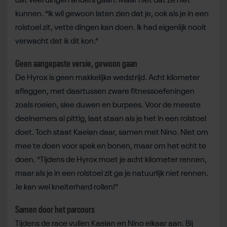
dat veel dingen anders gaan. Maar niet dat ze niet
kunnen. “Ik wil gewoon laten zien dat je, ook als je in een
rolstoel zit, vette dingen kan doen. Ik had eigenlijk nooit
verwacht dat ik dit kon.”
Geen aangepaste versie, gewoon gaan
De Hyrox is geen makkelijke wedstrijd. Acht kilometer
afleggen, met daartussen zware fitnessoefeningen
zoals roeien, slee duwen en burpees. Voor de meeste
deelnemers al pittig, laat staan als je het in een rolstoel
doet. Toch staat Kaelan daar, samen met Nino. Niet om
mee te doen voor spek en bonen, maar om het echt te
doen. “Tijdens de Hyrox moet je acht kilometer rennen,
maar als je in een rolstoel zit ga je natuurlijk niet rennen.
Je kan wel kneiterhard rollen!”
Samen door het parcours
Tijdens de race vullen Kaelan en Nino elkaar aan. Bij