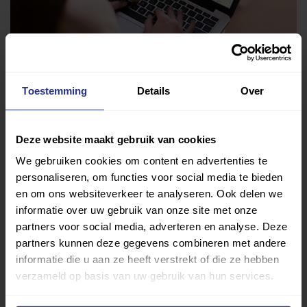
Toestemming
Details
Over
Vind jouw sport
Deze website maakt gebruik van cookies
Van atletiek tot zwemmen: met onze Sportzoeker
vind je gemakkelijk jouw favoriete sport of activiteit.
We gebruiken cookies om content en advertenties te
personaliseren, om functies voor social media te bieden
Met meer dan 4250 sportclubs is er altijd een sport
en om ons websiteverkeer te analyseren. Ook delen we
die bij je past.
informatie over uw gebruik van onze site met onze
partners voor social media, adverteren en analyse. Deze
Sport zoeken
partners kunnen deze gegevens combineren met andere
informatie die u aan ze heeft verstrekt of die ze hebben
verzameld op basis van uw gebruik van hun services.