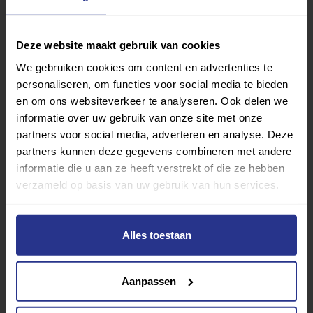
om efficiëntere bewegingen te maken. Zo leer je met
een minimale inspanning een maximaal effect te
Deze website maakt gebruik van cookies
bereiken. En heb jij wel een lichtgewicht rolstoel? Of
We gebruiken cookies om content en advertenties te
randen die je meer grip geven? Echt, kleine
personaliseren, om functies voor social media te bieden
aanpassingen kunnen zo’n verschil maken!
en om ons websiteverkeer te analyseren. Ook delen we
Wil je meer weten over de mogelijkheden? Kijk dan op de
informatie over uw gebruik van onze site met onze
partners voor social media, adverteren en analyse. Deze
pagina over
sporten en bewegen met een lichamelijk
partners kunnen deze gegevens combineren met andere
beperking
voor alle informatie en een aanbieder bij jou in
informatie die u aan ze heeft verstrekt of die ze hebben
de buurt.
verzameld op basis van uw gebruik van hun services.
Bron: The Mobility Project
Deel dit bericht
Alles toestaan
Deel op Facebook
Deel op Linkedin
Deel op Whatsapp
Mail link
Kopieer link
Aanpassen