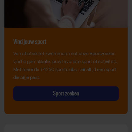
Vind jouw sport
Van atletiek tot zwemmen: met onze Sportzoeker
vind je gemakkelijk jouw favoriete sport of activiteit.
Met meer dan 4250 sportclubs is er altijd een sport
die bij je past.
Sport zoeken