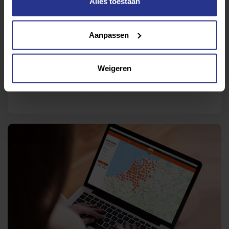
Alles toestaan
alle informatie.
Aanpassen
Bron: wheel-life
Deel dit bericht
Weigeren
Deel op Facebook
Deel op Linkedin
Deel op Whatsapp
Mail link
Kopieer link