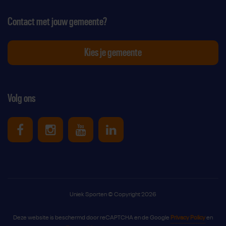
Contact met jouw gemeente?
Kies je gemeente
Volg ons
Uniek Sporten op Facebook
Uniek Sporten op Instagram
Uniek Sporten op Youtube
Uniek Sporten op Link
Uniek Sporten © Copyright 2026
Deze website is beschermd door reCAPTCHA en de Google
Privacy Policy
en