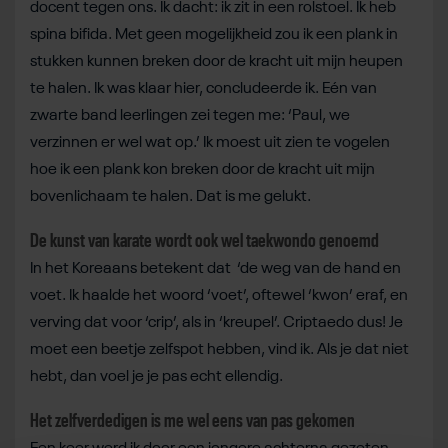
docent tegen ons. Ik dacht: ik zit in een rolstoel. Ik heb
spina bifida. Met geen mogelijkheid zou ik een plank in
stukken kunnen breken door de kracht uit mijn heupen
te halen. Ik was klaar hier, concludeerde ik. Eén van
zwarte band leerlingen zei tegen me: ‘Paul, we
verzinnen er wel wat op.’ Ik moest uit zien te vogelen
hoe ik een plank kon breken door de kracht uit mijn
bovenlichaam te halen. Dat is me gelukt.
De kunst van karate wordt ook wel taekwondo genoemd
In het Koreaans betekent dat ‘de weg van de hand en
voet. Ik haalde het woord ‘voet’, oftewel ‘kwon’ eraf, en
verving dat voor ‘crip’, als in ‘kreupel’. Criptaedo dus! Je
moet een beetje zelfspot hebben, vind ik. Als je dat niet
hebt, dan voel je je pas echt ellendig.
Het zelfverdedigen is me wel eens van pas gekomen