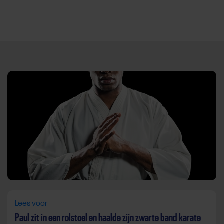
Direct door naar content
Lees voor
Paul zit in een rolstoel en haalde zijn zwarte band karate