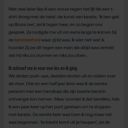
Niet veel later liep ik een vrouw tegen het lijf die een t-
shirt droeg met de tekst: de kunst van karate. ‘Ik ben gek
op Bruce Lee’, zei ik tegen haar, en zo begon ons
gesprek. Ze nodigde me uit om eens langs te komen bij
de
karateschool
waar zij lid was. Ik wist niet wat ik
hoorde! Zij zei dit tegen een man die altijd was verteld
dat hij niks zou kunnen en niks zou doen.
Ik schreef me in voor een les en ik ging
We deden push-ups, deelden stoten uit en rolden over
de vloer. Drie en een half jaar later was ik de eerste
persoon met een handicap die zijn zwarte band in
ontvangst kon nemen. Maar voordat ik dat bereikte, heb
ik een paar keer op het punt gestaan om te stoppen
met karate. De eerste keer was toen ik nog maar net
was begonnen. ‘Je kracht komt uit je heupen’, zei de