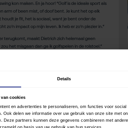
 swing kon maken. En ja hoor! “Golf is de ideale sport als
en arm of been mist, of doof bent. Je kunt het op elk
 houdt je fit, het is sociaal, want je bent onder de
ht zo’n impact op mijn leven. Ik heb er zo’n plezier in.”
eer terugkomt, maakt Dietrich zich helemaal geen
 zou het misgaan dan ga ik golfspelen in de rolstoel.”
he Spelen van 2024 in Parijs te krijgen. Mocht dat
n beenamputatie speelgerechtigd zijn. Pas de edities
ging genomen worden. De reden hiervoor is dat er op
Details
getoond wat de consequentie van de beperking is.
r geval alles aan.
Maar het belangrijkste waar ze voor
 van cookies
t een beperking te promoten en omarmen. Want golf kan
ent en advertenties te personaliseren, om functies voor social
 en een passie.
. Ook delen we informatie over uw gebruik van onze site met on
e. Deze partners kunnen deze gegevens combineren met andere i
erzameld op basis van uw gebruik van hun services.