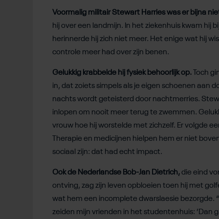
Voormalig militair Stewart Harries was er bijna n
hij over een landmijn. In het ziekenhuis kwam hij b
herinnerde hij zich niet meer. Het enige wat hij wi
controle meer had over zijn benen.
Gelukkig krabbelde hij fysiek behoorlijk op.
Toch gi
in, dat zoiets simpels als je eigen schoenen aan d
nachts wordt geteisterd door nachtmerries. Stewar
inlopen om nooit meer terug te zwemmen. Gelukkig d
vrouw hoe hij worstelde met zichzelf. Er volgde e
Therapie en medicijnen hielpen hem er niet boven 
sociaal zijn: dat had echt impact.
Ook de Nederlandse Bob-Jan Dietrich,
die eind vo
ontving, zag zijn leven opbloeien toen hij met gol
wat hem een incomplete dwarslaesie bezorgde. “
zeiden mijn vrienden in het studentenhuis: ’Dan g