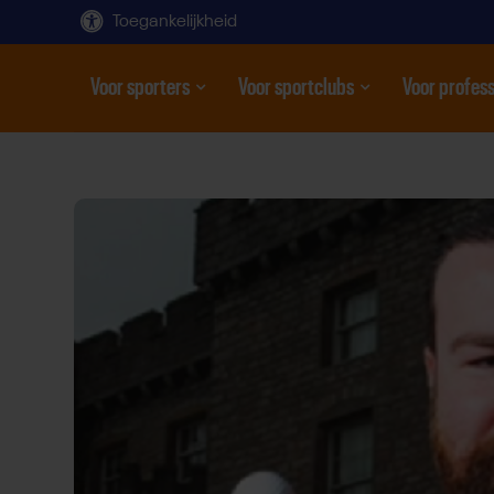
Toegankelijkheid
Voor sporters
Voor sportclubs
Voor profess
Open submenu
Open submenu
Open subme
Direct
door
naar
content