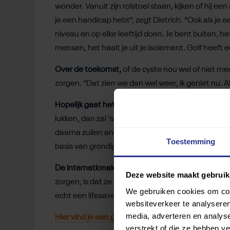
wonder. Vanuit zijn rolstoel staan, kijken of hij een
je een handicap hebt”, zegt Dietrich. “Ook als je e
niveau en op elke leeftijd doen. Je bent buiten, het
mensen, het haalt je uit je isolement. Golf heeft ec
Over de toekomst,
of de cyste nou wel of niet m
zorgen. “Dat zien we dan wel weer, ik geniet nu. Al
Hopelijk gaat het lukken
om golf op de Paralympisc
lukken, dan zal 'slechts' de groep spelers met ee
daarna zullen andere handicapgroepen in overwe
Toestemming
basis van grondig onderzoek moeten worden aan
De internationale golforganisaties doen er in iede
Deze website maakt gebruik
zorgen, is dat ze golf als sport voor mensen me
We gebruiken cookies om cont
echt een lifesaver zijn, een uitlaatklep, een hobby
websiteverkeer te analyseren
media, adverteren en analys
Hier vind je een golfvereniging bij jou in de buurt
.
verstrekt of die ze hebben v