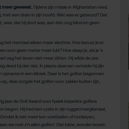
iet meer geweest.
Tijdens zijn missie in Afghanistan reed
ij, met een drain in zijn hoofd. Wat was er gebeurd? Dat
st, was: dat hij doof was, aan één oog blind en geen
ng het mentaal alleen maar slechter. Hoe berust je er
oen voor geen meter meer lukt? Hoe slaap je, als je ’s
t zag het leven niet meer zitten. Hij wilde de zee
eed hij dat niet. In plaats daarvan vertelde hij zijn
en opname in een kliniek. Daar is het golfen begonnen.
op, daar zorgde het golfen voor. Lekker buiten zijn,
rig jaar de Golf Award voor fysiek beperkte golfers
fen begon. Hij had een cyste in zijn ruggenmergkanaal,
Omdat ik niet meer kon voetballen of hockeyen,
aan we met z’n allen golfen’. Dat lukte, wonder boven