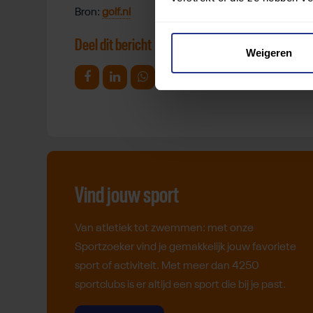
Bron:
golf.nl
Deel dit bericht
Weigeren
Deel op Facebook
Deel op Linkedin
Deel op Whatsapp
Mail link
Kopieer link
Vind jouw sport
Van atletiek tot zwemmen: met onze
Sportzoeker vind je gemakkelijk jouw favoriete
sport of activiteit. Met meer dan 4250
sportclubs is er altijd een sport die bij je past.