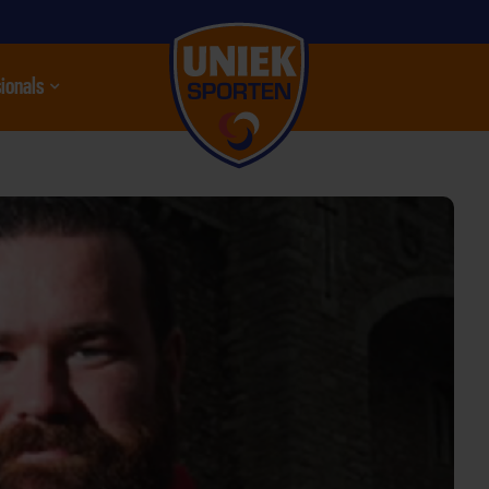
ionals
nu