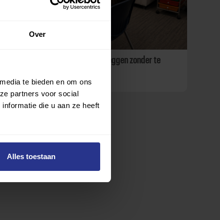
Over
Iefke laat zien hoeveel je kunt zeggen zonder te
praten
 media te bieden en om ons
ze partners voor social
nformatie die u aan ze heeft
Alles toestaan