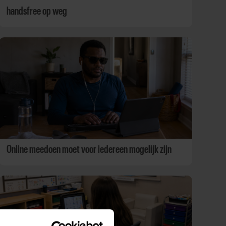
handsfree op weg
Online meedoen moet voor iedereen mogelijk zijn