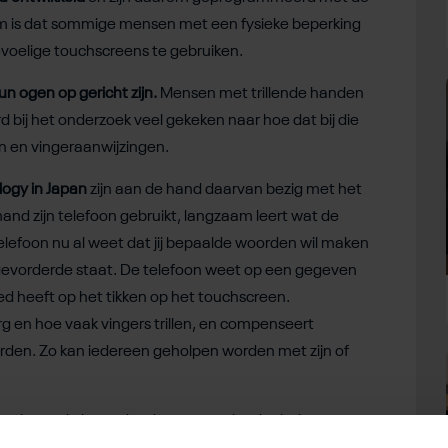
m is dat sommige mensen met een fysieke beperking
evoelige touchscreens te gebruiken.
n ogen op gericht zijn.
Mensen met trillende handen
ij het onderzoek veel gekeken naar hoe dat bij die
 en vingeraanwijzingen.
logy in Japan
zijn aan de hand daarvan bezig met het
nd zijn telefoon gebruikt, langzaam leert wat de
lefoon nu al weet dat jij bepaalde woorden wil maken
ergevorderde staat. De telefoon weet op een gegeven
d heeft op het tikken op het touchscreen.
rg en hoe vaak vingers trillen, en compenseert
den. Zo kan iedereen geholpen worden met zijn of
 er is goede hoop dat de grote technologische