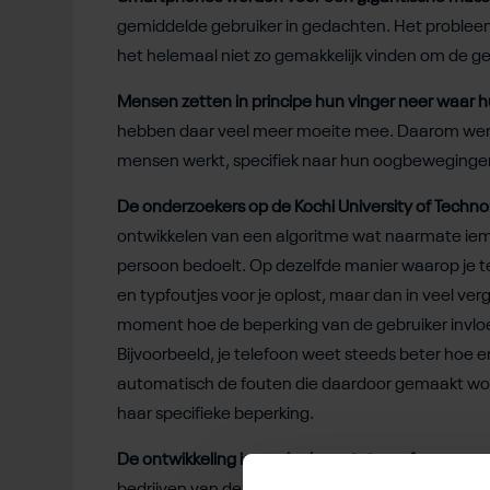
gemiddelde gebruiker in gedachten. Het problee
het helemaal niet zo gemakkelijk vinden om de g
Mensen zetten in principe hun vinger neer waar hu
hebben daar veel meer moeite mee. Daarom werd b
mensen werkt, specifiek naar hun oogbewegingen
De onderzoekers op de Kochi University of Techno
ontwikkelen van een algoritme wat naarmate iema
persoon bedoelt. Op dezelfde manier waarop je te
en typfoutjes voor je oplost, maar dan in veel v
moment hoe de beperking van de gebruiker invloe
Bijvoorbeeld, je telefoon weet steeds beter hoe e
automatisch de fouten die daardoor gemaakt wor
haar specifieke beperking.
De ontwikkeling is nog in de prototype-fase
, maar