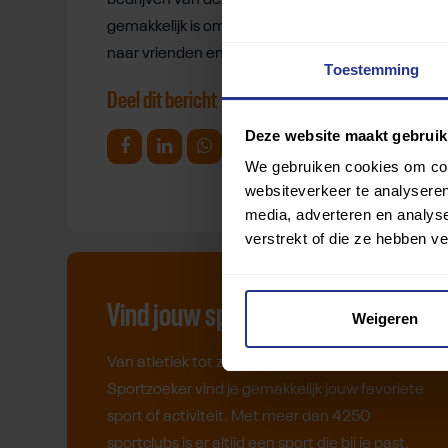
bedrijven van deze wereld de hulpmiddelen zullen
gemakkelijk is om hun smartphone te gebruiken. Z
naar vrienden en familie.
Toestemming
Deel dit bericht
Deze website maakt gebruik
Deel op Facebook
Deel op Linkedin
Deel op Whatsapp
Mail link
Kopieer link
We gebruiken cookies om cont
websiteverkeer te analyseren
media, adverteren en analys
verstrekt of die ze hebben v
Vind jouw sport
Weigeren
Van atletiek tot zwemmen: met onze
Sportzoeker vind je gemakkelijk jouw favoriete
sport of activiteit. Met meer dan 4250
sportclubs is er altijd een sport die bij je past.