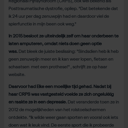
Regionaal Pijnsyndroom (CRPS), ook wel bekend als
Posttraumatische dystrofie, opliep. "Dat betekende dat
ik 24 uur per dag zenuwpijn had en daardoor viel de
spierfunctie in mijn been ook weg."
In 2015 besloot ze uiteindelijk zelf om haar onderbeen te
laten amputeren, omdat niets doen geen optie
was.
Dat bleek de juiste beslissing: "Sindsdien heb ik heb
geen zenuwpijn meer en ik kan weer lopen, fietsen en
schaatsen met een prothese!" , schrijft ze op haar
website.
Daarvoor had Elke een moeilijke tijd gehad. Nadat bij
haar CRPS was vastgesteld voelde ze zich ongelukkig
en raakte ze in een depressie.
Dat veranderde toen ze in
2012 de mogelijkheden van het rolstoelschermen
ontdekte. "Ik wilde weer gaan sporten en vooral ook iets
doen wat ik leuk vind. De eerste sport die ik probeerde