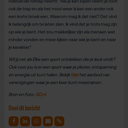
rolstoel de roltrap neemt. "Als je kan lopen neem je toch
ook de trap en als het mooi weer is kan een ander ook
een korte broek aan. Waarom mag ik dat niet? Dat vind
ik belangrijk om te laten zien. Ik vind dat je trots mag zijn
op wie je bent. Het zou makkelijker zijn als mensen wat
minder vonden en meer kijken naar wie je bent en naar
je karakter."
Wil jij net als Elke een sport ontdekken die je leuk vindt?
Ook voor jou is er een sport waar je plezier, ontspanning
en energie uit kunt halen. Bekijk
hier
het aanbod van
verenigingen waar je een keer kunt meetrainen.
Bron en Foto:
AD.nl
Deel dit bericht
Deel op Facebook
Deel op Linkedin
Deel op Whatsapp
Mail link
Kopieer link