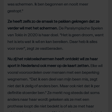
was schermen. Ik ben begonnen en nooit meer
gestopt."
Ze heeft zelfs zo de smaak te pakken gekregen dat ze
verder wil met het schermen.
De Paralympische Spelen
van Tokio in 2020 is haar doel. "Het is geen droom, want
het is iets wat ik wil en kan bereiken. Daar heb ik alles
voor over", zegt ze vastberaden.
Nu zij het rolstoelschermen heeft ontdekt wil ze haar
sport in Nederland ook meer op de kaart zetten.
Elke wil
vooral vooroordelen over mensen met een beperking
wegnemen. "Dat ik een deel van mijn been mis, zegt
niet dat ik zielig of anders ben. Maar ook niet dat ik per
definitie stoerder ben." Ze merkt nog steeds dat soms
anders naar haar wordt gekeken als ze met een
prothese loopt die niet bedekt is of als ze met haar