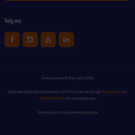
Volg ons
Uniek Sporten op Facebook
Uniek Sporten op Instagram
Uniek Sporten op Youtube
Uniek Sporten op Link
Uniek Sporten © Copyright 2026
Deze website is beschermd door reCAPTCHA en de Google
Privacy Policy
en
Terms of Service
zijn van toepassing.
Website door
I-Pulse Internet Solutions