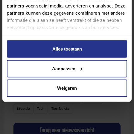
partners voor social media, adverteren en analyse. Deze
vind je gemakkelijk jouw favoriete sport of activiteit.
partners kunnen deze gegevens combineren met andere
Met meer dan 4250 sportclubs is er altijd een sport
informatie die u aan ze heeft verstrekt of die ze hebben
die bij je past.
verzameld op basis van uw gebruik van hun services.
Sport zoeken
Alles toestaan
Aanpassen
Verder lezen over
Weigeren
Ervaringen
Esports
Gezondheid
Inspiratie
Lifestyle
Tech
Tips & tricks
Terug naar nieuwsoverzicht