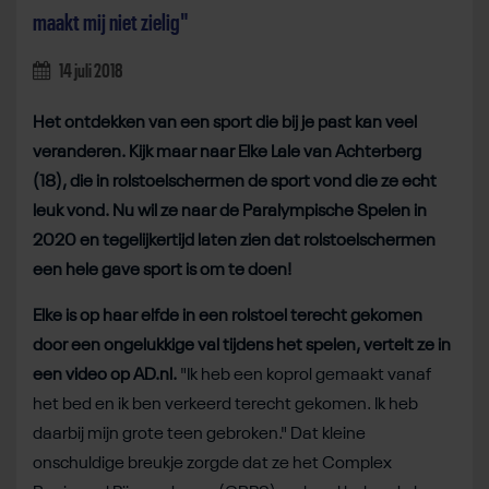
maakt mij niet zielig"
14 juli 2018
Het ontdekken van een sport die bij je past kan veel
veranderen. Kijk maar naar Elke Lale van Achterberg
(18), die in rolstoelschermen de sport vond die ze echt
leuk vond. Nu wil ze naar de Paralympische Spelen in
2020 en tegelijkertijd laten zien dat rolstoelschermen
een hele gave sport is om te doen!
Elke is op haar elfde in een rolstoel terecht gekomen
door een ongelukkige val tijdens het spelen, vertelt ze in
een video op AD.nl.
"Ik heb een koprol gemaakt vanaf
het bed en ik ben verkeerd terecht gekomen. Ik heb
daarbij mijn grote teen gebroken." Dat kleine
onschuldige breukje zorgde dat ze het Complex