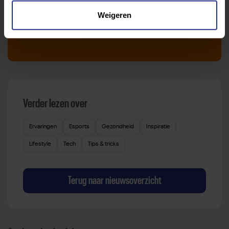
Weigeren
Sport zoeken
Verder lezen over
Ervaringen
Esports
Gezondheid
Inspiratie
Lifestyle
Tech
Tips & tricks
Terug naar nieuwsoverzicht