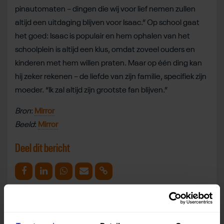
pinautomaten – dingen die wij voor lief nemen zullen
altijd een uitdaging blijven voor Isaac.” Op school gaat
het goed: Isaac is populair en hem ophalen van het
schoolplein is altijd een klus, omdat zoveel ouders en
kinderen met hem willen praten. Maar op één ding kan
hij zeker rekenen – de liefde van zijn familie, specifiek zijn
moeder. “Ik zal altijd zijn grootste fan blijven.”
Bron
:
Mirror
Beeld
:
Mirror
Deel dit bericht
Deel op Facebook
Deel op Linkedin
Deel op Whatsapp
Mail link
Kopieer link