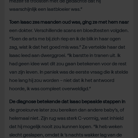
mezelf te troosten met de gedachte dat hij
waarschijnlijk een laatbloeier was.”
Toen Isaac zes maanden oud was, ging ze met hem naar
een dokter. Verschillende scans en bloedtesten volgden.
“Toen de arts me bij zich riep en ik de blik in haar ogen
zag, wist ik dat het goed mis was.” Ze vertelde haar dat
Isaac leed aan dwerggroei. “Ik barstte in tranen uit. Ik
had geen idee wat dit zou gaan betekenen voor de rest
van zijn leven. In paniek was de eerste vraag die ik stelde
hoe lang hij zou worden – niet dat ik het antwoord
hoorde, ik was compleet overweldigd.”
De diagnose betekende dat Isaac bepaalde stappen in
de groeicurve later zou bereiken dan andere baby’s, of
helemaal niet. Zijn rug was sterk C-vormig, wat inhield
dat hij mogelijk nooit zou kunnen lopen. “Ik heb weken
slecht geslapen, omdat ik ’s nachts wakker lag van de