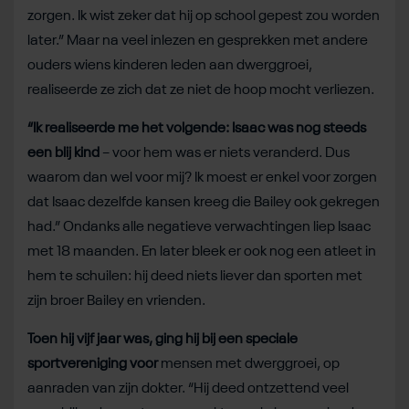
zorgen. Ik wist zeker dat hij op school gepest zou worden
later.” Maar na veel inlezen en gesprekken met andere
ouders wiens kinderen leden aan dwerggroei,
realiseerde ze zich dat ze niet de hoop mocht verliezen.
“Ik realiseerde me het volgende: Isaac was nog steeds
een blij kind
– voor hem was er niets veranderd. Dus
waarom dan wel voor mij? Ik moest er enkel voor zorgen
dat Isaac dezelfde kansen kreeg die Bailey ook gekregen
had.” Ondanks alle negatieve verwachtingen liep Isaac
met 18 maanden. En later bleek er ook nog een atleet in
hem te schuilen: hij deed niets liever dan sporten met
zijn broer Bailey en vrienden.
Toen hij vijf jaar was, ging hij bij een speciale
sportvereniging voor
mensen met dwerggroei, op
aanraden van zijn dokter. “Hij deed ontzettend veel