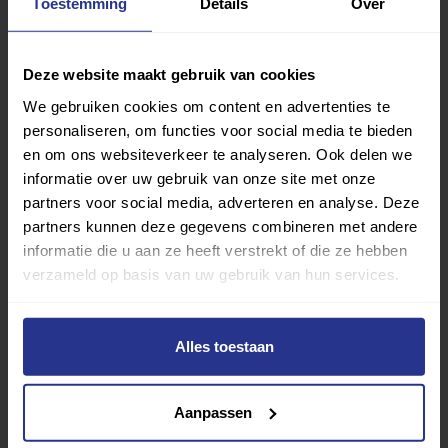
Toestemming
Details
Over
Deze website maakt gebruik van cookies
We gebruiken cookies om content en advertenties te
personaliseren, om functies voor social media te bieden
en om ons websiteverkeer te analyseren. Ook delen we
informatie over uw gebruik van onze site met onze
partners voor social media, adverteren en analyse. Deze
partners kunnen deze gegevens combineren met andere
informatie die u aan ze heeft verstrekt of die ze hebben
verzameld op basis van uw gebruik van hun services.
Vind jouw sport
Alles toestaan
Van atletiek tot zwemmen: met onze Sportzoeker
vind je gemakkelijk jouw favoriete sport of activiteit.
Aanpassen
Met meer dan 4250 sportclubs is er altijd een sport
die bij je past.