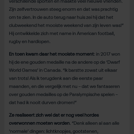
verschillende sporten en maakte veel nieuwe vrienden.
Zijn zelfvertrouwen steeg enorm en dat was prachtig
om te zien. In de auto terug naar huis zei hij dat het
clubweekend het mooiste weekend van zijn leven was!”
Hij ontwikkelde zich met name in American football,
rugby en hardlopen.
En toen kwam daar het mooiste moment
: in 2017 won
hij de ene gouden medaille na de andere op de ‘Dwarf
World Games’ in Canada. “Ik barstte zowat uit elkaar
van trots! Als ik terugdenk aan die eerste paar
maanden, en die vergelijk met nu – dat we fantaseren
over gouden medailles op de Paralympische spelen –
dat had ik nooit durven dromen!”
Ze realiseert zich wel dat er nog veel hordes
overwonnen moeten worden
. “Denk alleen al aan alle
‘normale’ dingen: lichtknopjes, gootstenen,