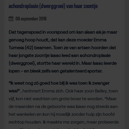
achondroplasie (dwerggroei) van haar zoontje
06 september 2018
Dat tegenspoed in voorspoed om kan slaan als je maar
genoeg hoop houdt, dat kan deze moeder Emma
Turness (42) beamen. Toen ze van artsen hoorden dat
haar jongste zoontje Isaac leed aan achondroplasie
(dwerggroei), stortte haar wereld in. Maar Isaac leerde
lopen – en bleek zelfs een getalenteerd sporter.
“Ik weet nog zó goed hoe blij ik was toen ik zwanger
was!”
, herinnert Emma zich. Ook haar zoon Bailey, toen
vijf, kon niet wachten om grote broer te worden. “Maar
de maanden na de geboorte was Isaac nog steeds aan
het wankelen en kon hij moeilijk zonder hulp zijn hoofd
rechtop houden. Ik maakte me zorgen, maar probeerde