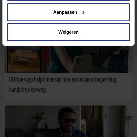
Aanpassen
Weigeren
OOrion-app helpt mensen met een visuele beperking
handsfree op weg