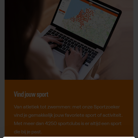
Vind jouw sport
Van atletiek tot zwemmen: met onze Sportzoeker
vind je gemakkelijk jouw favoriete sport of activiteit.
Met meer dan 4250 sportclubs is er altijd een sport
die bij je past.