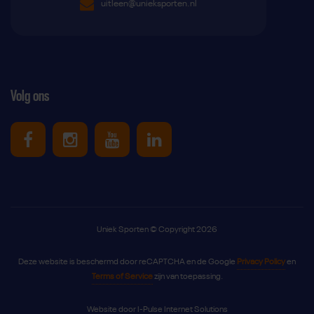
uitleen@unieksporten.nl
Volg ons
Uniek Sporten op Facebook
Uniek Sporten op Instagram
Uniek Sporten op Youtube
Uniek Sporten op Link
Uniek Sporten © Copyright 2026
Deze website is beschermd door reCAPTCHA en de Google
Privacy Policy
en
Terms of Service
zijn van toepassing.
Website door
I-Pulse Internet Solutions