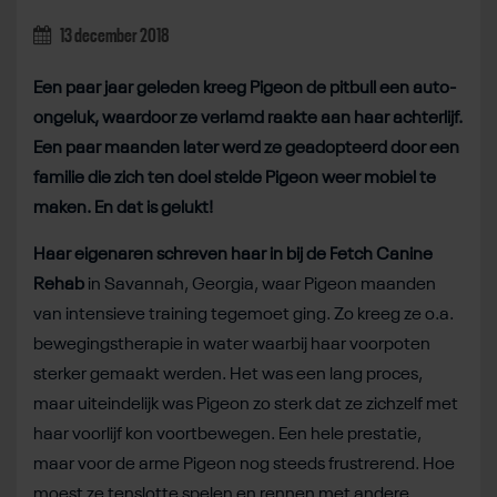
13 december 2018
Een paar jaar geleden kreeg Pigeon de pitbull een auto-
ongeluk, waardoor ze verlamd raakte aan haar achterlijf.
Een paar maanden later werd ze geadopteerd door een
familie die zich ten doel stelde Pigeon weer mobiel te
maken. En dat is gelukt!
Haar eigenaren schreven haar in bij de Fetch Canine
Rehab
in Savannah, Georgia, waar Pigeon maanden
van intensieve training tegemoet ging. Zo kreeg ze o.a.
bewegingstherapie in water waarbij haar voorpoten
sterker gemaakt werden. Het was een lang proces,
maar uiteindelijk was Pigeon zo sterk dat ze zichzelf met
haar voorlijf kon voortbewegen. Een hele prestatie,
maar voor de arme Pigeon nog steeds frustrerend. Hoe
moest ze tenslotte spelen en rennen met andere