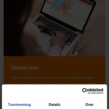
Vind jouw sport
Van atletiek tot zwemmen: met onze Sportzoeker
vind je gemakkelijk jouw favoriete sport of activiteit.
Met meer dan 4250 sportclubs is er altijd een sport
die bij je past.
Toestemming
Details
Over