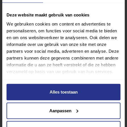
Sport zoeken
Deze website maakt gebruik van cookies
We gebruiken cookies om content en advertenties te
personaliseren, om functies voor social media te bieden
en om ons websiteverkeer te analyseren. Ook delen we
Verder lezen over
informatie over uw gebruik van onze site met onze
partners voor social media, adverteren en analyse. Deze
partners kunnen deze gegevens combineren met andere
Ervaringen
Esports
Gezondheid
Inspiratie
informatie die u aan ze heeft verstrekt of die ze hebben
Lifestyle
Tech
Tips & tricks
verzameld op basis van uw gebruik van hun services.
Terug naar nieuwsoverzicht
Alles toestaan
Aanpassen
Aanbevolen berichten