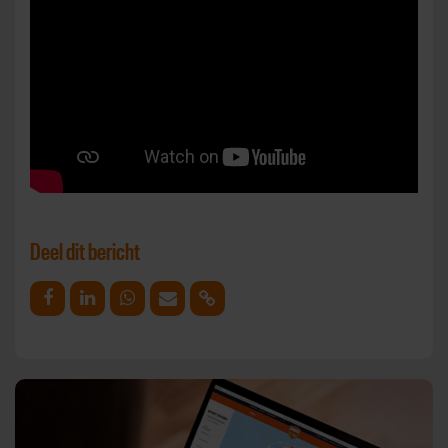
Deel dit bericht
Deel op Facebook
Deel op Linkedin
Deel op Whatsapp
Mail link
Kopieer link