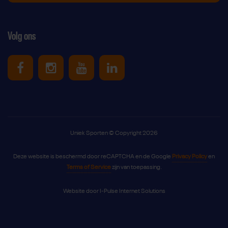
Volg ons
Uniek Sporten op Facebook
Uniek Sporten op Instagram
Uniek Sporten op Youtube
Uniek Sporten op Link
Uniek Sporten © Copyright 2026
Deze website is beschermd door reCAPTCHA en de Google
Privacy Policy
en
Terms of Service
zijn van toepassing.
Website door
I-Pulse Internet Solutions