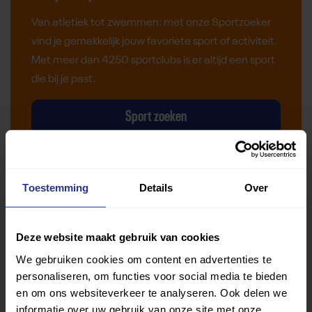
Van atletiek tot zwemmen: met onze Sportzoeker
vind je gemakkelijk jouw favoriete sport of activiteit.
Met meer dan 4250 sportclubs is er altijd een sport
die bij je past.
Sport zoeken
Toestemming
Details
Over
Verder lezen over
Deze website maakt gebruik van cookies
Ervaringen
Esports
Gezondheid
Inspiratie
We gebruiken cookies om content en advertenties te
personaliseren, om functies voor social media te bieden
Lifestyle
Tech
Tips & tricks
en om ons websiteverkeer te analyseren. Ook delen we
informatie over uw gebruik van onze site met onze