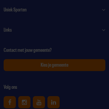
Uniek Sporten
Links
Contact met jouw gemeente?
Kies je gemeente
Volg ons
Uniek Sporten op Facebook
Uniek Sporten op Instagram
Uniek Sporten op Youtube
Uniek Sporten op Link