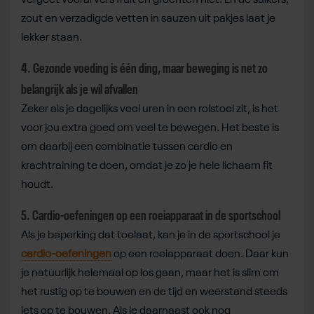
vergeet vooral vers fruit en groenten niet. En de suikers,
zout en verzadigde vetten in sauzen uit pakjes laat je
lekker staan.
4. Gezonde voeding is één ding, maar beweging is net zo
belangrijk als je wil afvallen
Zeker als je dagelijks veel uren in een rolstoel zit, is het
voor jou extra goed om veel te bewegen. Het beste is
om daarbij een combinatie tussen cardio en
krachtraining te doen, omdat je zo je hele lichaam fit
houdt.
5. Cardio-oefeningen op een roeiapparaat in de sportschool
Als je beperking dat toelaat, kan je in de sportschool je
cardio-oefeningen
op een roeiapparaat doen. Daar kun
je natuurlijk helemaal op los gaan, maar het is slim om
het rustig op te bouwen en de tijd en weerstand steeds
iets op te bouwen. Als je daarnaast ook nog