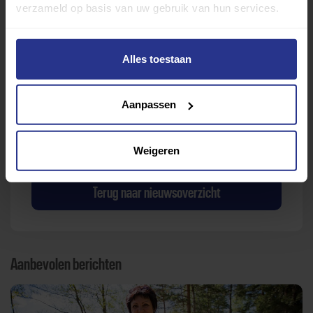
verzameld op basis van uw gebruik van hun services.
Alles toestaan
Verder lezen over
Aanpassen
Ervaringen
Esports
Gezondheid
Inspiratie
Lifestyle
Tech
Tips & tricks
Weigeren
Terug naar nieuwsoverzicht
Aanbevolen berichten