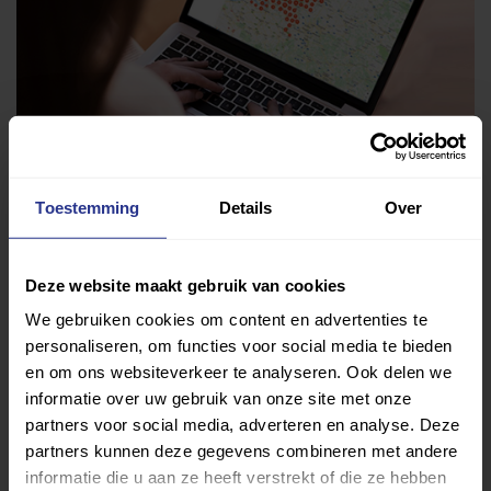
Toestemming
Details
Over
Vind jouw sport
Deze website maakt gebruik van cookies
Van atletiek tot zwemmen: met onze Sportzoeker
We gebruiken cookies om content en advertenties te
vind je gemakkelijk jouw favoriete sport of activiteit.
personaliseren, om functies voor social media te bieden
en om ons websiteverkeer te analyseren. Ook delen we
Met meer dan 4250 sportclubs is er altijd een sport
informatie over uw gebruik van onze site met onze
die bij je past.
partners voor social media, adverteren en analyse. Deze
partners kunnen deze gegevens combineren met andere
Sport zoeken
informatie die u aan ze heeft verstrekt of die ze hebben