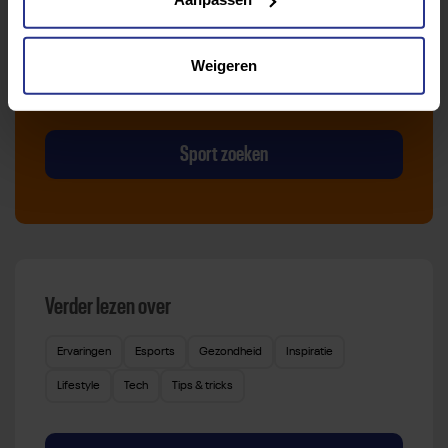
Van atletiek tot zwemmen: met onze Sportzoeker
vind je gemakkelijk jouw favoriete sport of activiteit.
Weigeren
Met meer dan 4250 sportclubs is er altijd een sport
die bij je past.
Sport zoeken
Verder lezen over
Ervaringen
Esports
Gezondheid
Inspiratie
Lifestyle
Tech
Tips & tricks