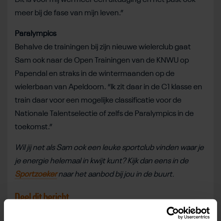
meer bij de fase van mijn leven.”
Paralympics
Behalve de trainingen bij zijn nieuwe wielerclub gaat
Sam ook naar de Open Trainingen van de KNWU op
Papendal en straks in de wintermaanden op de
wielerbaan van Apeldoorn. “Ik zit daar in de C1 klasse en
train daar voor een mogelijke classificatie voor de
Nationale Talentselectie of zelfs de Paralympics in de
toekomst.”
Wil jij net als Sam ook een leuke sportclub vinden waar je
je energie helemaal in kwijt kunt? Kijk dan eens in de
Sportzoeker
naar het aanbod bij jou in de buurt.
Deel dit bericht