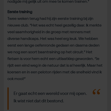
nodigde mij gelijk uit om mee te komen trainen.”
Eerste training
Twee weken terug had hij zijn eerste training bij zijn
nieuwe club. “Het was echt heel gezellig daar. Ik merkte
veel saamhorigheid in de groep met renners met
diverse handicaps. Het was heel erg leuk. We hebben
eerst een lange oefenronde gedaan en daarna deden
we nog een soort baantraining op het circuit.” Het
fietsen is voor hem echt een uitlaatklep geworden. “Je
rijdt een eind weg in de natuur dat is al heerlijk. Maar het
koersen en in een peloton rijden met die snelheid vind ik
ook mooi!”
Er gaat echt een wereld voor mij open.
Ik wist niet dat dit bestond.