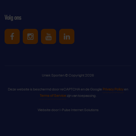
Volg ons
Uniek Sporten op Facebook
Uniek Sporten op Instagram
Uniek Sporten op Youtube
Uniek Sporten op Link
Uniek Sporten © Copyright 2026
Deze website is beschermd door reCAPTCHA en de Google
Privacy Policy
en
Terms of Service
zijn van toepassing.
Website door
I-Pulse Internet Solutions