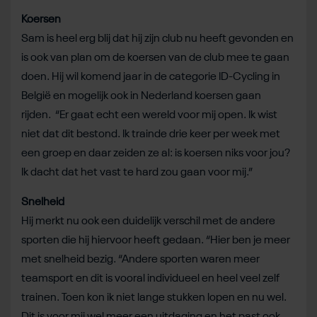
Koersen
Sam is heel erg blij dat hij zijn club nu heeft gevonden en
is ook van plan om de koersen van de club mee te gaan
doen. Hij wil komend jaar in de categorie ID-Cycling in
België en mogelijk ook in Nederland koersen gaan
rijden. “Er gaat echt een wereld voor mij open. Ik wist
niet dat dit bestond. Ik trainde drie keer per week met
een groep en daar zeiden ze al: is koersen niks voor jou?
Ik dacht dat het vast te hard zou gaan voor mij.”
Snelheid
Hij merkt nu ook een duidelijk verschil met de andere
sporten die hij hiervoor heeft gedaan. “Hier ben je meer
met snelheid bezig. “Andere sporten waren meer
teamsport en dit is vooral individueel en heel veel zelf
trainen. Toen kon ik niet lange stukken lopen en nu wel.
Dit is voor mij wel meer een uitdaging en het past ook