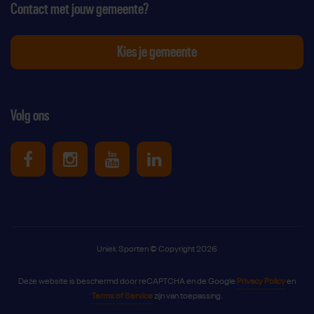
Contact met jouw gemeente?
Kies je gemeente
Volg ons
Uniek Sporten op Facebook
Uniek Sporten op Instagram
Uniek Sporten op Youtube
Uniek Sporten op Link
Uniek Sporten © Copyright 2026
Deze website is beschermd door reCAPTCHA en de Google
Privacy Policy
en
Terms of Service
zijn van toepassing.