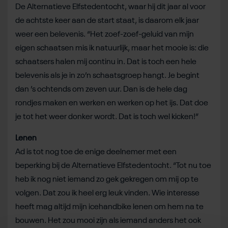
De Alternatieve Elfstedentocht, waar hij dit jaar al voor
de achtste keer aan de start staat, is daarom elk jaar
weer een belevenis. “Het zoef-zoef-geluid van mijn
eigen schaatsen mis ik natuurlijk, maar het mooie is: die
schaatsers halen mij continu in. Dat is toch een hele
belevenis als je in zo’n schaatsgroep hangt. Je begint
dan ’s ochtends om zeven uur. Dan is de hele dag
rondjes maken en werken en werken op het ijs. Dat doe
je tot het weer donker wordt. Dat is toch wel kicken!”
Lenen
Ad is tot nog toe de enige deelnemer met een
beperking bij de Alternatieve Elfstedentocht. “Tot nu toe
heb ik nog niet iemand zo gek gekregen om mij op te
volgen. Dat zou ik heel erg leuk vinden. Wie interesse
heeft mag altijd mijn icehandbike lenen om hem na te
bouwen. Het zou mooi zijn als iemand anders het ook