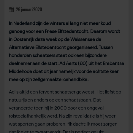
29 januari 2020
In Nederland zijn de winters al lang niet meer koud
genoeg voor een Friese Elfstedentocht. Daarom wordt
in Oostenrijk deze week op de Weissensee de
Alternatieve Elfstedentocht georganiseerd. Tussen
honderden schaatsers staat ook een bijzondere
deelnemer aan de start: Ad Aarts (60) uit het Brabantse
Middelrode doet dit jaar namelijk voor de achtste keer
mee op zijn zelfgemaakte icehandbike.
Ad is altijd een fervent schaatser geweest. Het liefst op
natuurijs en anders op een schaatsbaan. Dat
veranderde toen hij in 2000 door een ongeval
rolstoelafhankelijk werd. Na zijn revalidatie is hij weer
wat sporten gaan proberen. “Ik dacht: ik moet zorgen
dat ik niet te zwaar wordt. Dat is perfect gelukt.