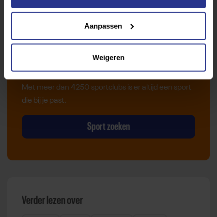
Aanpassen
Vind jouw sport
Weigeren
Van atletiek tot zwemmen: met onze Sportzoeker
vind je gemakkelijk jouw favoriete sport of activiteit.
Met meer dan 4250 sportclubs is er altijd een sport
die bij je past.
Sport zoeken
Verder lezen over