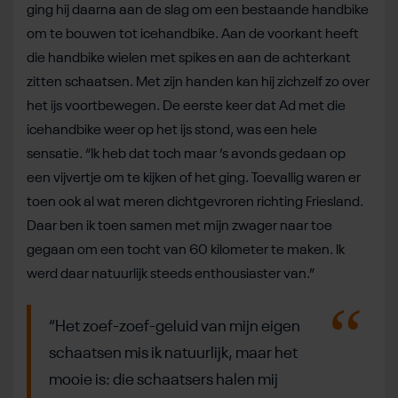
ging hij daarna aan de slag om een bestaande handbike
om te bouwen tot icehandbike. Aan de voorkant heeft
die handbike wielen met spikes en aan de achterkant
zitten schaatsen. Met zijn handen kan hij zichzelf zo over
het ijs voortbewegen. De eerste keer dat Ad met die
icehandbike weer op het ijs stond, was een hele
sensatie. “Ik heb dat toch maar ’s avonds gedaan op
een vijvertje om te kijken of het ging. Toevallig waren er
toen ook al wat meren dichtgevroren richting Friesland.
Daar ben ik toen samen met mijn zwager naar toe
gegaan om een tocht van 60 kilometer te maken. Ik
werd daar natuurlijk steeds enthousiaster van.”
“Het zoef-zoef-geluid van mijn eigen
schaatsen mis ik natuurlijk, maar het
mooie is: die schaatsers halen mij