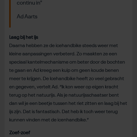
continu in"
Ad Aarts
Laag bij het ijs
Daarna hebben ze de icehandbike steeds weer met
kleine aanpassingen verbeterd. Zo maakten ze een
speciaal kantelmechanisme om beter door de bochten
te gaan en Ad kreeg een kuip om geen koude benen
meer te krijgen. De Icehandbike heeft zo veel gebracht
en gegeven, vertelt Ad. “Ik kon weer op eigen kracht
terug op het natuurijs. Als je natuurijsschaatser bent
dan wil je een beetje tussen het riet zitten en laag bij het
ijs zijn. Dat is fantastisch. Dat heb ik toch weer terug
kunnen vinden met de icenhandbike.”
Zoef-zoef