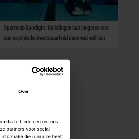
Sportclub Spotlight: Duikdingen laat jongeren met
een psychische kwetsbaarheid doen wat wél kan
Over
 media te bieden en om ons
ze partners voor social
nformatie die u aan ze heeft