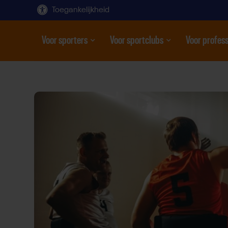
Toegankelijkheid
Voor sporters
Voor sportclubs
Voor profess
Open submenu
Open submenu
Open subme
Direct
door
naar
content