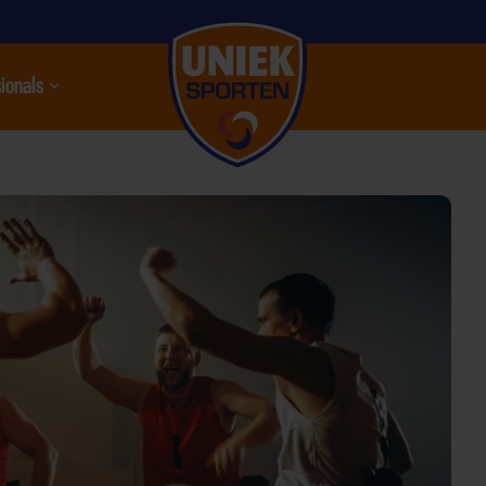
ionals
nu