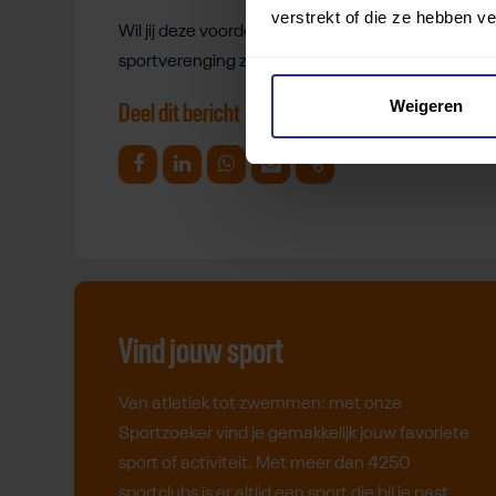
verstrekt of die ze hebben v
Wil jij deze voordelen in de praktijk gaan beleven? 
sportverenging zit in de
Sportzoeker
.
Weigeren
Deel dit bericht
Deel op Facebook
Deel op Linkedin
Deel op Whatsapp
Mail link
Kopieer link
Vind jouw sport
Van atletiek tot zwemmen: met onze
Sportzoeker vind je gemakkelijk jouw favoriete
sport of activiteit. Met meer dan 4250
sportclubs is er altijd een sport die bij je past.