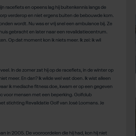
ijn racefiets en opeens lag hij buitenkennis langs de
dorp verderop en niet ergens buiten de bebouwde kom.
nden wordt. Nu was er vrij snel een ambulance bij. Ze
uis gebracht en later naar een revalidatiecentrum.
. Op dat moment kon ik niets meer. Ik zei: ik wil
veel. In de zomer zat hij op de racefiets, in de winter op
iet meer. En dan? Ik wilde wel wat doen. Ik wist alleen
p, waar ik medische fitness doe, kwam er op een gegeven
ic voor mensen met een beperking. Golfclub
 stichting Revalidatie Golf van José Loomans. Je
an in 2005. De vooroordelen die hij had, kon hij niet