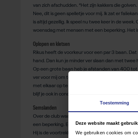
van zich afschudden. “Het zijn kakkers die golven. 
Nee, dit is geen spelletje voor mij. Ik zat er falie
is altijd gezellig. Ik speel nu twee keer in de w
woensdag met mensen met een beperking. Het is al
Oplopen en kletsen
Rikus heeft de voorkeur voor een par 3 baan. Dat 
hand. Dan kun je minder ver slaan dan met twee h
Op een grote baan heb je afstanden van 400 tot 5
ver voor mij om te lopen. Dan moet ik in een buggy. 
met elkaar op te lopen en te kletsen. Op een par
blijf je ook in conditie.”
Toestemming
Semslanden
Over de club waar hij speelt, is Rikus erg tevred
Deze website maakt gebruik
een beperking. Er is ooit een lid geweest die van e
We gebruiken cookies om cont
Hij is de voortrekker geworden van
golfen voor m