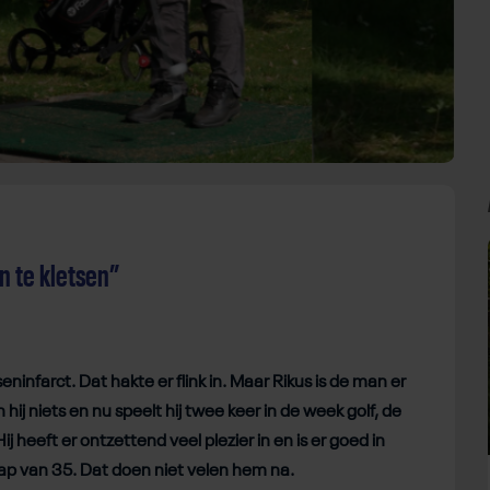
n te kletsen”
eninfarct. Dat hakte er flink in. Maar Rikus is de man er
 hij niets en nu speelt hij twee keer in de week golf, de
j heeft er ontzettend veel plezier in en is er goed in
ap van 35. Dat doen niet velen hem na.