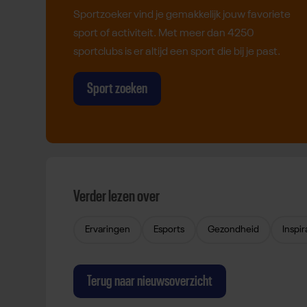
Sportzoeker vind je gemakkelijk jouw favoriete
sport of activiteit. Met meer dan 4250
sportclubs is er altijd een sport die bij je past.
Sport zoeken
Verder lezen over
Ervaringen
Esports
Gezondheid
Inspir
Terug naar nieuwsoverzicht