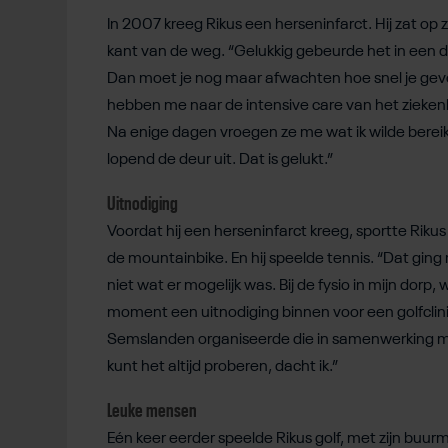
In 2007 kreeg Rikus een herseninfarct. Hij zat op z
kant van de weg. “Gelukkig gebeurde het in een 
Dan moet je nog maar afwachten hoe snel je gevo
hebben me naar de intensive care van het ziekenh
Na enige dagen vroegen ze me wat ik wilde bereiken
lopend de deur uit. Dat is gelukt.”
Uitnodiging
Voordat hij een herseninfarct kreeg, sportte Rikus 
de mountainbike. En hij speelde tennis. “Dat ging n
niet wat er mogelijk was. Bij de fysio in mijn dor
moment een uitnodiging binnen voor een golfclin
Semslanden organiseerde die in samenwerking met
kunt het altijd proberen, dacht ik.”
Leuke mensen
Eén keer eerder speelde Rikus golf, met zijn buurm