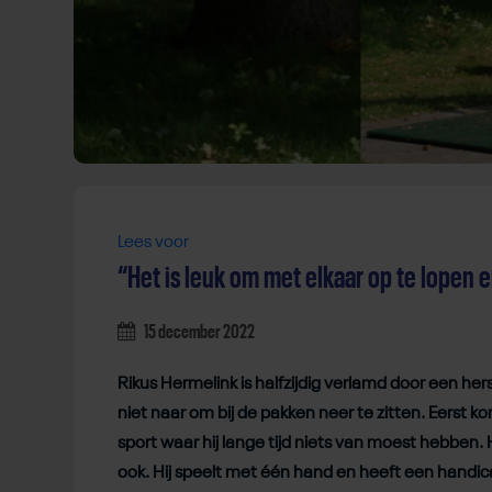
Lees voor
“Het is leuk om met elkaar op te lopen e
15 december 2022
Rikus Hermelink is halfzijdig verlamd door een hers
niet naar om bij de pakken neer te zitten. Eerst kon
sport waar hij lange tijd niets van moest hebben. Hi
ook. Hij speelt met één hand en heeft een handic