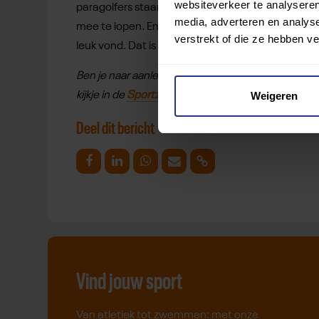
websiteverkeer te analyseren
paragolfers staan. En we hebben aardig wat vrijwi
media, adverteren en analys
mee te lopen. En wat ik leuk vond, in het begin kree
verstrekt of die ze hebben v
leuk vond. Dat is toch mooi?”
Ben je naar aanleiding van dit verhaal enthousia
Weigeren
kijkje in de
Sportzoeker
voor een club bij jou in de 
Deel dit bericht
Deel op Facebook
Deel op Linkedin
Deel op Whatsapp
Mail link
Kopieer link
Vind jouw sport
Van atletiek tot zwemmen: met onze