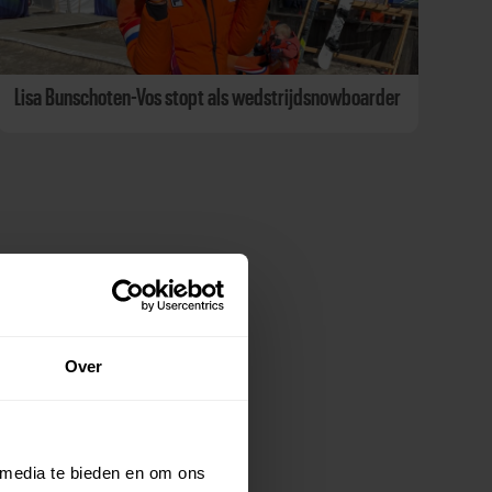
Lisa Bunschoten-Vos stopt als wedstrijdsnowboarder
Over
 media te bieden en om ons