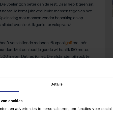
Die voelen zich beter dan de rest. Daar heb ik geen zin.
kant naast. Je komt juist veel leuke mensen tegen en het
eek. Op dinsdag met mensen zonder beperking en op
lebei even leuk. Ik geniet er volop van.”
heeft verschillende redenen. “Ik speel
golf
met één
anden. Met een beetje goede wil haal ik 150 meter.
00 meter. Dat red ik niet. Die afstanden zijn ook te
Maar dat vind ik niet gezellig. Ik vind het juist leuk om
 3 baan kan dat goed. Die afstanden kan ik hebben. Zo
Details
en. “Semslanden is heel toegankelijk voor mensen met
 van cookies
en krukje is gevallen, met een dwarslaesie als gevolg.
ent en advertenties te personaliseren, om functies voor social
ensen met een beperking
. We hebben hier drie