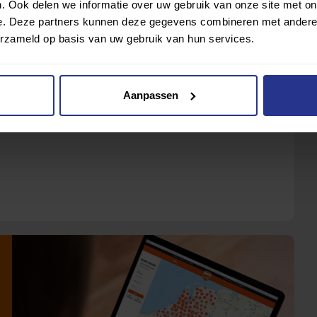
. Ook delen we informatie over uw gebruik van onze site met on
lligers die de paragolfers ondersteunen door als caddie
e. Deze partners kunnen deze gegevens combineren met andere i
g ik een golfset in bruikleen om te kijken of ik golf wel
erzameld op basis van uw gebruik van hun services.
st geworden om zelf te gaan golfen? Neem dan eens een
Aanpassen
buurt.