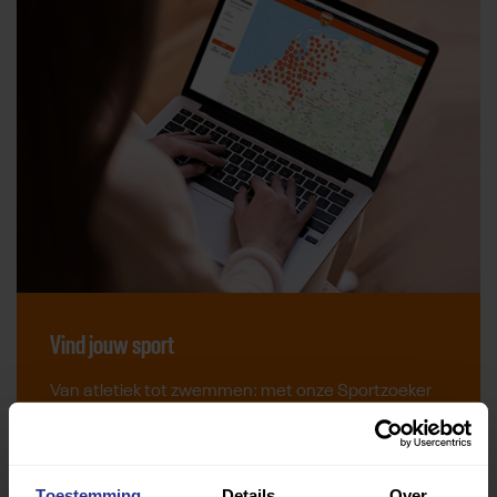
Vind jouw sport
Van atletiek tot zwemmen: met onze Sportzoeker
vind je gemakkelijk jouw favoriete sport of activiteit.
Met meer dan 4250 sportclubs is er altijd een sport
die bij je past.
Toestemming
Details
Over