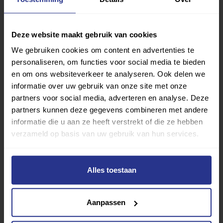
Sport zoeken
Deze website maakt gebruik van cookies
We gebruiken cookies om content en advertenties te
personaliseren, om functies voor social media te bieden
en om ons websiteverkeer te analyseren. Ook delen we
informatie over uw gebruik van onze site met onze
Verder lezen over
partners voor social media, adverteren en analyse. Deze
partners kunnen deze gegevens combineren met andere
Ervaringen
Esports
Gezondheid
Inspiratie
informatie die u aan ze heeft verstrekt of die ze hebben
verzameld op basis van uw gebruik van hun services.
Lifestyle
Tech
Tips & tricks
Terug naar nieuwsoverzicht
Alles toestaan
Aanpassen
Aanbevolen berichten