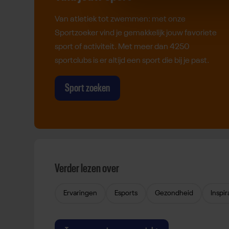
Van atletiek tot zwemmen: met onze
Sportzoeker vind je gemakkelijk jouw favoriete
sport of activiteit. Met meer dan 4250
sportclubs is er altijd een sport die bij je past.
Sport zoeken
Verder lezen over
Ervaringen
Esports
Gezondheid
Inspir