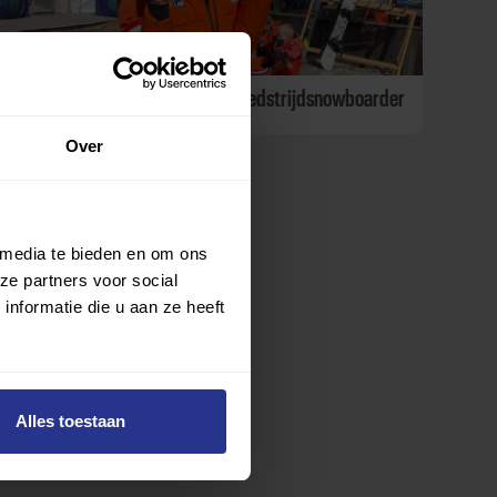
Lisa Bunschoten-Vos stopt als wedstrijdsnowboarder
Over
 media te bieden en om ons
ze partners voor social
nformatie die u aan ze heeft
Alles toestaan