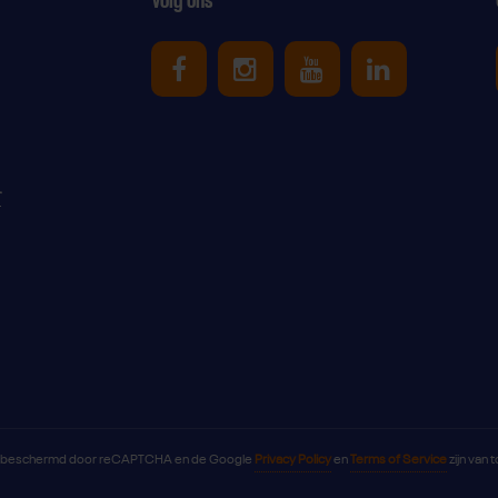
Uniek Sporten op Facebook
Uniek Sporten op Ins
Uniek Sporten o
Uniek Spor
r
s beschermd door reCAPTCHA en de Google
Privacy Policy
en
Terms of Service
zijn van 