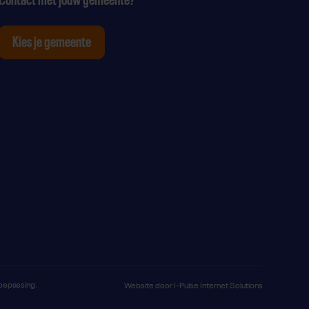
Kies je gemeente
tagram
p Youtube
ten op Linkedin
toepassing.
Website door
I-Pulse Internet Solutions