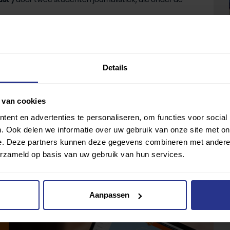
ust’)
door twee studenten journalistiek, die onder de
ijken.
Details
 van cookies
ent en advertenties te personaliseren, om functies voor social
. Ook delen we informatie over uw gebruik van onze site met on
e. Deze partners kunnen deze gegevens combineren met andere i
erzameld op basis van uw gebruik van hun services.
Aanpassen