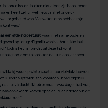
In eerste instantie leken niet alleen zijn been, maar
oma en heeft zelf vrijwel niets van het ongeluk
e wat er gebeurd was. Vier weken erna hebben mijn
 kwijt was.”
naar een afdeling gestuurd
waar met name ouderen
d gevoel op terug: “Eigenlijk was het hartstikke leuk.
ijd.” Toch is het filmpje dat uit deze tijd komt
 heel goed is om te beseffen dat ik in één jaar heel
ar wilde hij weer op wintersport, maar viel vlak daarvoor
at ik überhaupt wilde snowboarden. Ik had eigenlijk
naar uit. Ik dacht: ik heb er maar twee dagen last van,
elaas op vakantie komen ophalen. “Dat iedereen in die
dankbaar voor.”