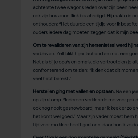
achterste twee wagons reden over zijn been heen. 
ook zijn hersenen flink beschadigd. Hij raakte in c
onthouden: “Het duurde een tijdje voor ik beseft
ouders iedere dag moeten zeggen dat ik mijn been
Om te revalideren van zijn hersenletsel werd hij 
verbleven. Zelf blikt hij er lachend en met een goe
Net als bij je opa’s en oma’s, die vertroetelen je alt
confronterend om te zien: “Ik denk dat dit moment
veel hebt bereikt.”
Herstellen ging met vallen en opstaan
. Na een ja
op zijn stomp. “Iedereen verklaarde me voor gek d
ook nog nooit gesnowboard, maar ik keek er zo erg 
het komt wel goed.” Maar zijn vader moest hem h
tijd voor me klaar heeft gestaan, daar ben ik zo 