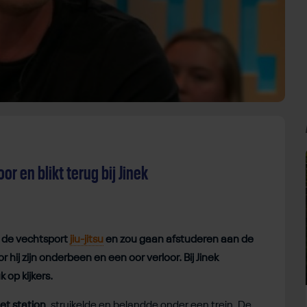
r en blikt terug bij Jinek
n de vechtsport
jiu-jitsu
en zou gaan afstuderen aan de
hij zijn onderbeen en een oor verloor. Bij Jinek
 op kijkers.
het station
, struikelde en belandde onder een trein. De