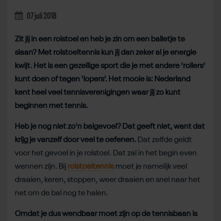
07 juli 2018
Zit jij in een rolstoel en heb je zin om een balletje te
slaan? Met rolstoeltennis kun jij dan zeker al je energie
kwijt. Het is een gezellige sport die je met andere 'rollers'
kunt doen of tegen 'lopers'. Het mooie is: Nederland
kent heel veel tennisverenigingen waar jij zo kunt
beginnen met tennis.
Heb je nog niet zo'n balgevoel? Dat geeft niet, want dat
krijg je vanzelf door veel te oefenen.
Dat zelfde geldt
voor het gevoel in je rolstoel. Dat zal in het begin even
wennen zijn. Bij
rolstoeltennis
moet je namelijk veel
draaien, keren, stoppen, weer draaien en snel naar het
net om de bal nog te halen.
Omdat je dus wendbaar moet zijn op de tennisbaan is