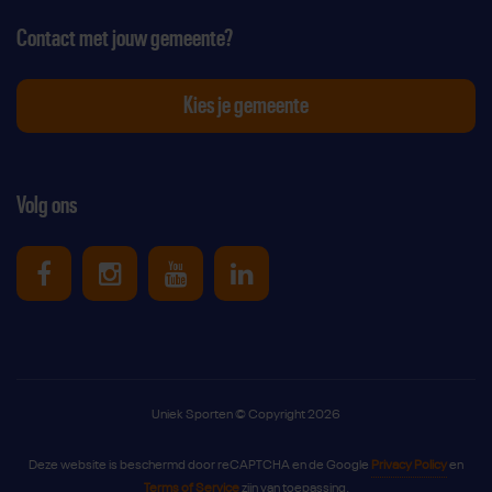
Contact met jouw gemeente?
Kies je gemeente
Volg ons
Uniek Sporten op Facebook
Uniek Sporten op Instagram
Uniek Sporten op Youtube
Uniek Sporten op Link
Uniek Sporten © Copyright 2026
Deze website is beschermd door reCAPTCHA en de Google
Privacy Policy
en
Terms of Service
zijn van toepassing.