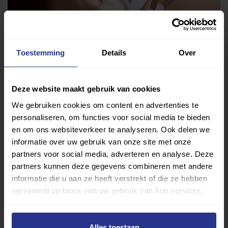
Vind jouw sport
Toestemming
Details
Over
Van atletiek tot zwemmen: met onze Sportzoeker
vind je gemakkelijk jouw favoriete sport of activiteit.
Met meer dan 4250 sportclubs is er altijd een sport
Deze website maakt gebruik van cookies
die bij je past.
We gebruiken cookies om content en advertenties te
personaliseren, om functies voor social media te bieden
Sport zoeken
en om ons websiteverkeer te analyseren. Ook delen we
informatie over uw gebruik van onze site met onze
partners voor social media, adverteren en analyse. Deze
partners kunnen deze gegevens combineren met andere
informatie die u aan ze heeft verstrekt of die ze hebben
verzameld op basis van uw gebruik van hun services.
Verder lezen over
Alles toestaan
Ervaringen
Esports
Gezondheid
Inspiratie