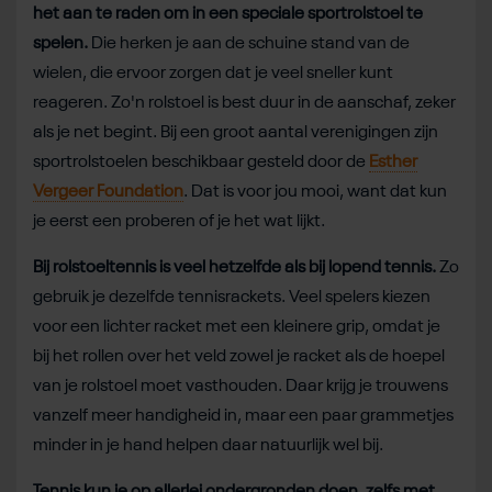
het aan te raden om in een speciale sportrolstoel te
spelen.
Die herken je aan de schuine stand van de
wielen, die ervoor zorgen dat je veel sneller kunt
reageren. Zo'n rolstoel is best duur in de aanschaf, zeker
als je net begint. Bij een groot aantal verenigingen zijn
sportrolstoelen beschikbaar gesteld door de
Esther
Vergeer Foundation
. Dat is voor jou mooi, want dat kun
je eerst een proberen of je het wat lijkt.
Bij rolstoeltennis is veel hetzelfde als bij lopend tennis.
Zo
gebruik je dezelfde tennisrackets. Veel spelers kiezen
voor een lichter racket met een kleinere grip, omdat je
bij het rollen over het veld zowel je racket als de hoepel
van je rolstoel moet vasthouden. Daar krijg je trouwens
vanzelf meer handigheid in, maar een paar grammetjes
minder in je hand helpen daar natuurlijk wel bij.
Tennis kun je op allerlei ondergronden doen, zelfs met