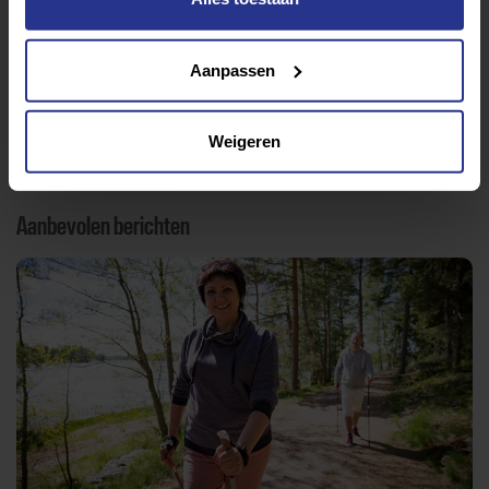
Lifestyle
Tech
Tips & tricks
Aanpassen
Terug naar nieuwsoverzicht
Weigeren
Aanbevolen berichten