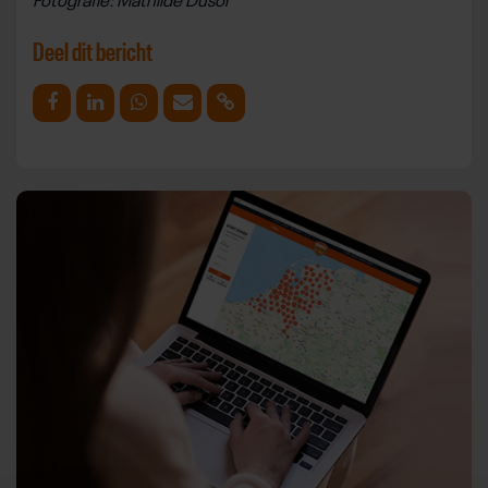
Fotografie: Mathilde Dusol
Deel dit bericht
Deel op Facebook
Deel op Linkedin
Deel op Whatsapp
Mail link
Kopieer link