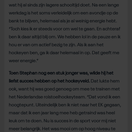
wat hij al sinds zijn lagere schooltijd doet. Na een lange
werkdag is het soms verleidelijk om een avondje op de
bank te blijven, helemaal als je al weinig energie hebt.
“Toch kies ik er steeds voor om wel te gaan. En achteraf
ben ik daar altijd blij om. We hebben lol in de pauze en ik
hou er van om actief bezig te zijn. Als ik aan het
hockeyen ben, ga ik daar helemaal in op. Dat geeft me
weer energie.”
Toen Stephan nog een stuk jonger was, wilde hij het
liefst succes hebben op het hockeyveld.
Dat lukte hem
ook, want hij was goed genoeg om mee te trainen met
het Nederlandse rolstoelhockeyteam. “Dat vond ik een
hoogtepunt. Uiteindelijk ben ik niet naar het EK gegaan,
maar dat ik een jaar lang mee heb getraind was heel
leuk om te doen. Nu is succes in de sport voor mij niet
meer belangrijk. Het was mooi om op hoog niveau te