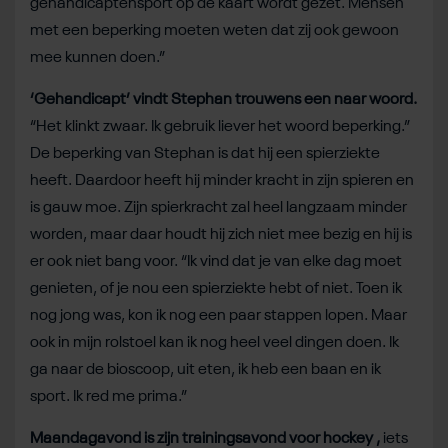
gehandicaptensport op de kaart wordt gezet. Mensen
met een beperking moeten weten dat zij ook gewoon
mee kunnen doen.”
‘Gehandicapt’ vindt Stephan trouwens een naar woord.
“Het klinkt zwaar. Ik gebruik liever het woord beperking.”
De beperking van Stephan is dat hij een spierziekte
heeft. Daardoor heeft hij minder kracht in zijn spieren en
is gauw moe. Zijn spierkracht zal heel langzaam minder
worden, maar daar houdt hij zich niet mee bezig en hij is
er ook niet bang voor. “Ik vind dat je van elke dag moet
genieten, of je nou een spierziekte hebt of niet. Toen ik
nog jong was, kon ik nog een paar stappen lopen. Maar
ook in mijn rolstoel kan ik nog heel veel dingen doen. Ik
ga naar de bioscoop, uit eten, ik heb een baan en ik
sport. Ik red me prima.”
Maandagavond is zijn trainingsavond voor hockey ,
iets