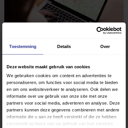
Toestemming
Details
Over
Vind jouw sport
Deze website maakt gebruik van cookies
We gebruiken cookies om content en advertenties te
Van atletiek tot zwemmen: met onze Sportzoeker
personaliseren, om functies voor social media te bieden
vind je gemakkelijk jouw favoriete sport of activiteit.
en om ons websiteverkeer te analyseren. Ook delen we
Met meer dan 4250 sportclubs is er altijd een sport
informatie over uw gebruik van onze site met onze
die bij je past.
partners voor social media, adverteren en analyse. Deze
partners kunnen deze gegevens combineren met andere
Sport zoeken
informatie die u aan ze heeft verstrekt of die ze hebben
verzameld op basis van uw gebruik van hun services.