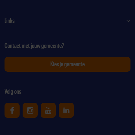
Links
Contact met jouw gemeente?
Kies je gemeente
Volg ons
Uniek Sporten op Facebook
Uniek Sporten op Instagram
Uniek Sporten op Youtube
Uniek Sporten op Link