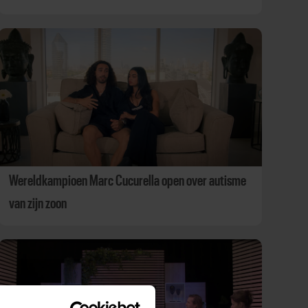
Wereldkampioen Marc Cucurella open over autisme
van zijn zoon