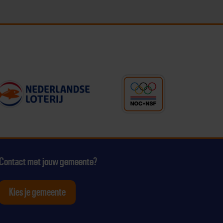
Contact met jouw gemeente?
Kies je gemeente
tagram
p Youtube
ten op Linkedin