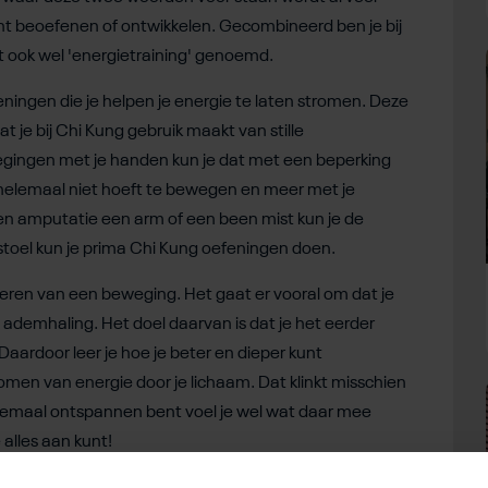
kent beoefenen of ontwikkelen. Gecombineerd ben je bij
t ook wel 'energietraining' genoemd.
ningen die je helpen je energie te laten stromen. Deze
at je bij Chi Kung gebruik maakt van stille
gingen met je handen kun je dat met een beperking
e helemaal niet hoeft te bewegen en meer met je
een amputatie een arm of een been mist kun je de
lstoel kun je prima Chi Kung oefeningen doen.
eren van een beweging. Het gaat er vooral om dat je
ademhaling. Het doel daarvan is dat je het eerder
 Daardoor leer je hoe je beter en dieper kunt
romen van energie door je lichaam. Dat klinkt misschien
elemaal ontspannen bent voel je wel wat daar mee
 alles aan kunt!