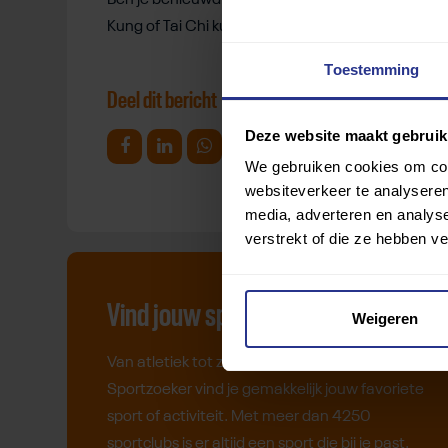
Ben je benieuwd naar deze rustgevende beweeg
Kung of Tai Chi kunt uitproberen.
Toestemming
Deel dit bericht
Deze website maakt gebruik
Deel op Facebook
Deel op Linkedin
Deel op Whatsapp
Mail link
Kopieer link
We gebruiken cookies om cont
websiteverkeer te analyseren
media, adverteren en analys
verstrekt of die ze hebben v
Vind jouw sport
Weigeren
Van atletiek tot zwemmen: met onze
Sportzoeker vind je gemakkelijk jouw favoriete
sport of activiteit. Met meer dan 4250
sportclubs is er altijd een sport die bij je past.