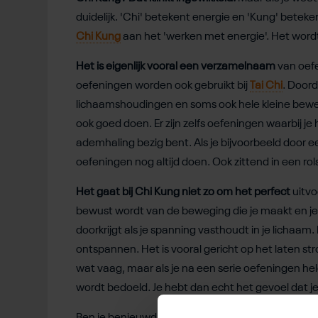
duidelijk. 'Chi' betekent energie en 'Kung' bete
Chi Kung
aan het 'werken met energie'. Het word
Het is eigenlijk vooral een verzamelnaam
van oefe
oefeningen worden ook gebruikt bij
Tai Chi
. Doord
lichaamshoudingen en soms ook hele kleine bewe
ook goed doen. Er zijn zelfs oefeningen waarbij j
ademhaling bezig bent. Als je bijvoorbeeld door 
oefeningen nog altijd doen. Ook zittend in een ro
Het gaat bij Chi Kung niet zo om het perfect
uitvo
bewust wordt van de beweging die je maakt en je 
doorkrijgt als je spanning vasthoudt in je lichaam.
ontspannen. Het is vooral gericht op het laten st
wat vaag, maar als je na een serie oefeningen h
wordt bedoeld. Je hebt dan echt het gevoel dat je