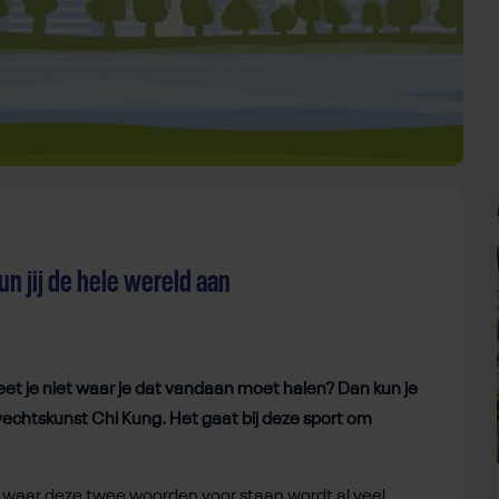
un jij de hele wereld aan
eet je niet waar je dat vandaan moet halen? Dan kun je
vechtskunst Chi Kung. Het gaat bij deze sport om
 waar deze twee woorden voor staan wordt al veel