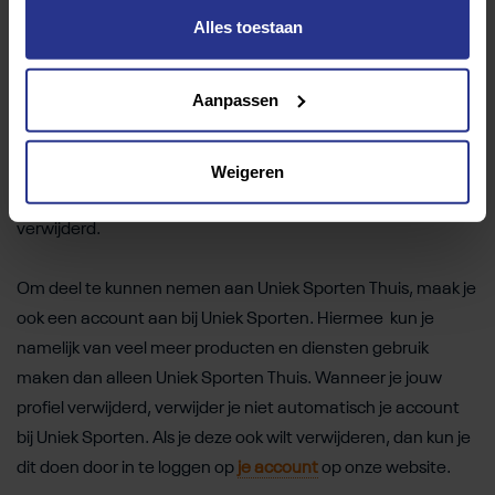
info@unieksporten.nl
met in de onderwerp regel
Alles toestaan
‘Community’.
Profiel verwijderen?
Aanpassen
Je kunt je Uniek Sporten Thuis profiel gemakkelijk verwijderen
via ‘jouw account’ door op je naam rechtsboven te klikken.
Als je jouw profiel verwijderd, zijn alle gegevens, gesprekken
Weigeren
en documenten die je in de app geplaatst hebt definitief
verwijderd.
Om deel te kunnen nemen aan Uniek Sporten Thuis, maak je
ook een account aan bij Uniek Sporten. Hiermee kun je
namelijk van veel meer producten en diensten gebruik
maken dan alleen Uniek Sporten Thuis. Wanneer je jouw
profiel verwijderd, verwijder je niet automatisch je account
bij Uniek Sporten. Als je deze ook wilt verwijderen, dan kun je
dit doen door in te loggen op
je account
op onze website.