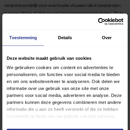
verantwoordelijk voor eventuele virussen die in bestanden
kunnen zitten of zich op een browserpagina bevinden. Zit er
een virus in een bestand of link? Meld dit dan bij de
communitymanager.
Toestemming
Details
Over
Optreden van de communitymanager of beheerder
De communitymanager of beheerder behoudt zich het
Deze website maakt gebruik van cookies
recht voor berichten die niet aan de regels voldoen weg te
We gebruiken cookies om content en advertenties te
halen. Bij ernstig of meermalig misbruik wordt de deelnemer
personaliseren, om functies voor social media te bieden
verwijderd. Zie je iets wat niet in lijn is met de huisregels of
en om ons websiteverkeer te analyseren. Ook delen we
heb je een andere vraag? Neem dan contact op met de
informatie over uw gebruik van onze site met onze
communitymanager.
partners voor social media, adverteren en analyse. Deze
partners kunnen deze gegevens combineren met andere
Heeft de communitymanager in jouw ogen ten onrechte
informatie die u aan ze heeft verstrekt of die ze hebben
ingegrepen? Dan kun je een klacht indienen bij Fonds
verzameld op basis van uw gebruik van hun services.
Gehandicaptensport door een e-mail te sturen naar