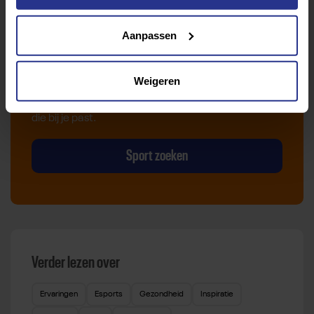
Vind jouw sport
Aanpassen
Van atletiek tot zwemmen: met onze Sportzoeker
Weigeren
vind je gemakkelijk jouw favoriete sport of activiteit.
Met meer dan 4250 sportclubs is er altijd een sport
die bij je past.
Sport zoeken
Verder lezen over
Ervaringen
Esports
Gezondheid
Inspiratie