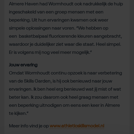
Almere Haven had Wormhoudt ook nadrukkelijk de hulp
ingeschakeld van een groep mensen met een
beperking. Uit hun ervaringen kwamen ook weer
simpele oplossingen naar voren. “We hebben op
een basketbalpaal fluoricerende kleuren aangebracht,
waardoor je duidelijker ziet waar die staat. Heel simpel.
Er is volgens mij nog veel meer mogelijk.”
Jouw ervaring
Omdat Wormhoudt continu opzoek is naar verbetering
van de Skills Garden, is hij ook benieuwd naar jouw
ervaringen. Ik ben heel erg benieuwd wat jij mist of wat
beter kan. Ik zou daarom ook heel graag mensen met
een beperking uitnodigen om eens een keer in Almere
te kijken.”
Meer info vind je op
www.athleticskillsmodel.nl