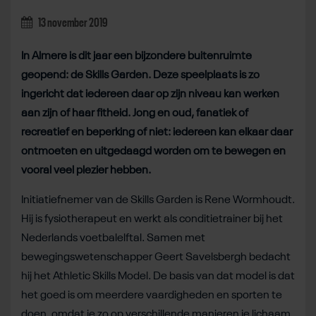
13 november 2019
In Almere is dit jaar een bijzondere buitenruimte
geopend: de Skills Garden. Deze speelplaats is zo
ingericht dat iedereen daar op zijn niveau kan werken
aan zijn of haar fitheid. Jong en oud, fanatiek of
recreatief en beperking of niet: iedereen kan elkaar daar
ontmoeten en uitgedaagd worden om te bewegen en
vooral veel plezier hebben.
Initiatiefnemer van de Skills Garden is Rene Wormhoudt.
Hij is fysiotherapeut en werkt als conditietrainer bij het
Nederlands voetbalelftal. Samen met
bewegingswetenschapper Geert Savelsbergh bedacht
hij het Athletic Skills Model. De basis van dat model is dat
het goed is om meerdere vaardigheden en sporten te
doen, omdat je zo op verschillende manieren je lichaam