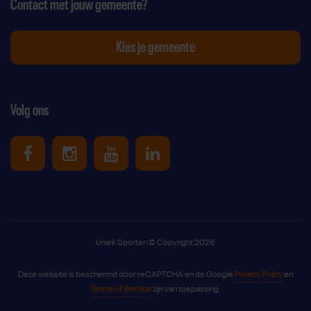
Contact met jouw gemeente?
Kies je gemeente
Volg ons
Uniek Sporten op Facebook
Uniek Sporten op Instagram
Uniek Sporten op Youtube
Uniek Sporten op Link
Uniek Sporten © Copyright 2026
Deze website is beschermd door reCAPTCHA en de Google
Privacy Policy
en
Terms of Service
zijn van toepassing.