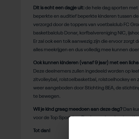
Dit is echt een dagje uit:
de hele dag sporten met l
beperkte en auditief beperkte kinderen tussen de 
verzorgd door de toppers van voetbalclub FC Gron
basketbalclub Donar, korfbalvereniging NIC, ijs
Er zal ook een tolk aanwezig zijn die ervoor zorgt 
alles meekrijgen en dus volledig mee kunnen doe
Ook kunnen kinderen (vanaf 9 jaar) met een lic
Deze deelnemers zullen ingedeeld worden op leeft
zitvolleybal, rolstoelbasketbal, rolstoelhockey en 
weer aangeboden door Stichting BEA, de stichting
te bewegen.
Wil je kind graag meedoen aan deze dag?
Dan kun
voor de Top Sportdag. Deelname is geheel gratis, d
Tot dan!