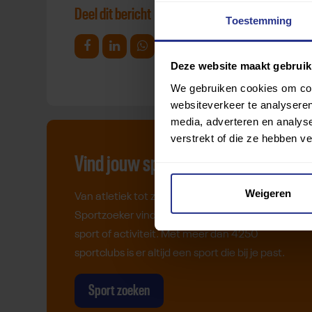
Deel dit bericht
Toestemming
Deel op Facebook
Deel op Linkedin
Deel op Whatsapp
Mail link
Kopieer link
Deze website maakt gebruik
We gebruiken cookies om cont
websiteverkeer te analyseren
media, adverteren en analys
verstrekt of die ze hebben v
Vind jouw sport
Weigeren
Van atletiek tot zwemmen: met onze
Sportzoeker vind je gemakkelijk jouw favoriete
sport of activiteit. Met meer dan 4250
sportclubs is er altijd een sport die bij je past.
Sport zoeken