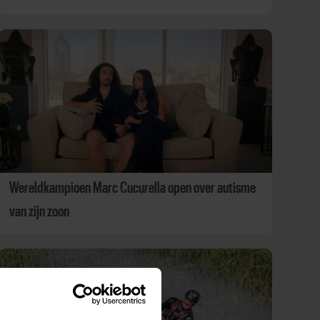
Wereldkampioen Marc Cucurella open over autisme
van zijn zoon