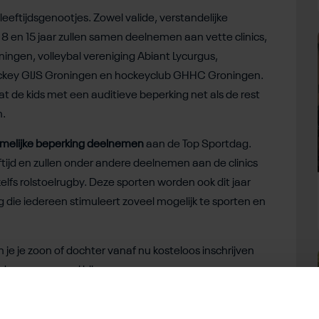
eeftijdsgenootjes. Zowel valide, verstandelijke
8 en 15 jaar zullen samen deelnemen aan vette clinics,
ingen, volleybal vereniging Abiant Lycurgus,
hockey GIJS Groningen en hockeyclub GHHC Groningen.
dat de kids met een auditieve beperking net als de rest
n.
hamelijke beperking deelnemen
aan de Top Sportdag.
ijd en zullen onder andere deelnemen aan de clinics
zelfs rolstoelrugby. Deze sporten worden ook dit jaar
 die iedereen stimuleert zoveel mogelijk te sporten en
 je je zoon of dochter vanaf nu kosteloos inschrijven
us wees er snel bij.