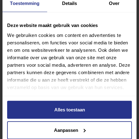
Toestemming
Details
Over
die bij je past.
Sport zoeken
Deze website maakt gebruik van cookies
We gebruiken cookies om content en advertenties te
personaliseren, om functies voor social media te bieden
en om ons websiteverkeer te analyseren. Ook delen we
informatie over uw gebruik van onze site met onze
partners voor social media, adverteren en analyse. Deze
Verder lezen over
partners kunnen deze gegevens combineren met andere
informatie die u aan ze heeft verstrekt of die ze hebben
Ervaringen
Esports
Gezondheid
Inspiratie
verzameld op basis van uw gebruik van hun services.
Lifestyle
Tech
Tips & tricks
Alles toestaan
Terug naar nieuwsoverzicht
Aanpassen