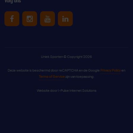
Volg ons
Uniek Sporten op Facebook
Uniek Sporten op Instagram
Uniek Sporten op Youtube
Uniek Sporten op Link
Uniek Sporten © Copyright 2026
Deze website is beschermd door reCAPTCHA en de Google
Privacy Policy
en
Terms of Service
zijn van toepassing.
Website door
I-Pulse Internet Solutions