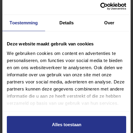
Vind jouw sport
Van atletiek tot zwemmen: met onze Sportzoeker
Toestemming
Details
Over
vind je gemakkelijk jouw favoriete sport of activiteit.
Met meer dan 4250 sportclubs is er altijd een sport
die bij je past.
Deze website maakt gebruik van cookies
We gebruiken cookies om content en advertenties te
Sport zoeken
personaliseren, om functies voor social media te bieden
en om ons websiteverkeer te analyseren. Ook delen we
informatie over uw gebruik van onze site met onze
partners voor social media, adverteren en analyse. Deze
partners kunnen deze gegevens combineren met andere
informatie die u aan ze heeft verstrekt of die ze hebben
Verder lezen over
verzameld op basis van uw gebruik van hun services.
Ervaringen
Esports
Gezondheid
Inspiratie
Alles toestaan
Lifestyle
Tech
Tips & tricks