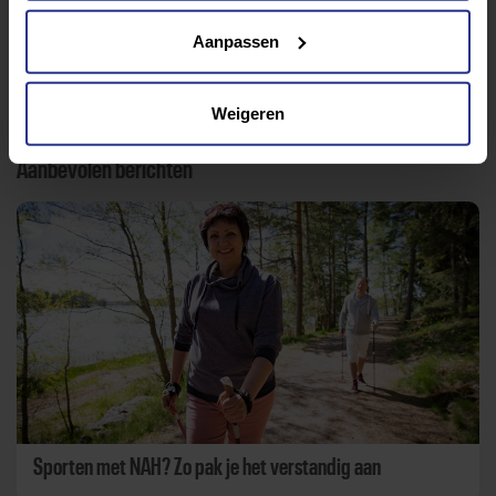
Aanpassen
Terug naar nieuwsoverzicht
Weigeren
Aanbevolen berichten
Sporten met NAH? Zo pak je het verstandig aan