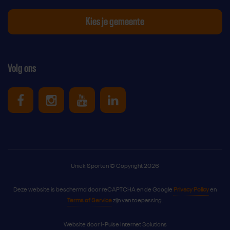
Kies je gemeente
Volg ons
Uniek Sporten op Facebook
Uniek Sporten op Instagram
Uniek Sporten op Youtube
Uniek Sporten op Link
Uniek Sporten © Copyright 2026
Deze website is beschermd door reCAPTCHA en de Google
Privacy Policy
en
Terms of Service
zijn van toepassing.
Website door
I-Pulse Internet Solutions