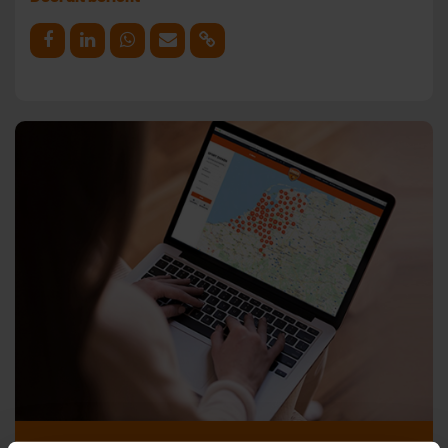
Deel op Facebook
Deel op Linkedin
Deel op Whatsapp
Mail link
Kopieer link