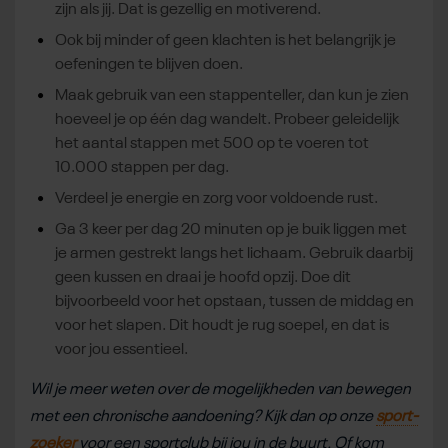
zijn als jij. Dat is gezellig en motiverend.
Ook bij minder of geen klachten is het belangrijk je
oefeningen te blijven doen.
Maak gebruik van een stappenteller, dan kun je zien
hoeveel je op één dag wandelt. Probeer geleidelijk
het aantal stappen met 500 op te voeren tot
10.000 stappen per dag.
Verdeel je energie en zorg voor voldoende rust.
Ga 3 keer per dag 20 minuten op je buik liggen met
je armen gestrekt langs het lichaam. Gebruik daarbij
geen kussen en draai je hoofd opzij. Doe dit
bijvoorbeeld voor het opstaan, tussen de middag en
voor het slapen. Dit houdt je rug soepel, en dat is
voor jou essentieel.
Wil je meer weten over de mogelijkheden van bewegen
met een chronische aandoening? Kijk dan op onze
sport-
zoeker
voor een sportclub bij jou in de buurt. Of kom