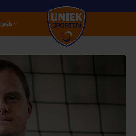
ionals
nu