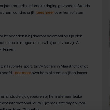
ar jaar terug zijn ultieme uitdaging gevonden. Steeds
at hem continu drijft.
Lees meer
over hem of stem
rolijke Vrienden is hij daarom helemaal op zijn plek.
et diepe te mogen en nu wil hij door voor zijn A-
o Heijnen.
jn favoriete sport. Bij VV Scharn in Maastricht krijgt
jn hoofd.
Lees meer
over hem of stem gelijk op Jasper
 en sinds die tijd gebeuren bij hem allemaal leuke
leybalinternational Laura Dijkema uit te dagen voor