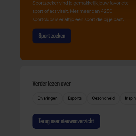
Sportzoeker vind je gemakkelijk jouw favoriete
sport of activiteit. Met meer dan 4250
sportclubs is er altijd een sport die bij je past.
Sport zoeken
Verder lezen over
Ervaringen
Esports
Gezondheid
Inspir
Terug naar nieuwsoverzicht