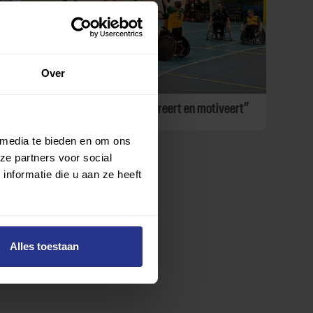
Over
BFC Beek: “Samen sporten inspireert en motiveert”
 media te bieden en om ons
ze partners voor social
nformatie die u aan ze heeft
Alles toestaan