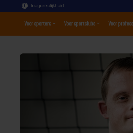
Toegankelijkheid
Voor sporters
Voor sportclubs
Voor profess
Open submenu
Open submenu
Open subme
Direct
door
naar
content