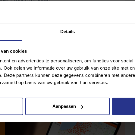
elijk op Harm Theunisse.
leider en zijn ouders met zwemmen begonnen.
gen. Afgelopen jaar ging hij naar de World Games in Abu
Details
uis nam.
Lees meer
over hem of stem gelijk op Bart Hol.
 van cookies
ent en advertenties te personaliseren, om functies voor social
. Ook delen we informatie over uw gebruik van onze site met on
e. Deze partners kunnen deze gegevens combineren met andere i
erzameld op basis van uw gebruik van hun services.
Aanpassen